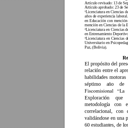
Artículo revisado: 13 de Se
Artículo aprobado: 23 de S
¹Licenciatura en Ciencias de
años 
de 
experiencia 
laboral.
en 
Educación 
con 
mención
mención en Ciencias de la E
²Licenciatura 
en 
Cien
cias d
en Entrenamiento Deportivo
³Licenciatura 
en 
Ciencias 
d
Universitario 
en Psicopedag
Paz
, (
Bolivia
).
R
El 
propósito 
del 
pres
relación 
entre 
el 
apre
habilidades 
motoras 
séptimo 
año 
de 
Fiscomisional 
“La 
Exploración 
que 
metodología 
con 
e
correlacional, 
con 
validándose 
en 
una 
60 
estudiantes, 
de 
lo