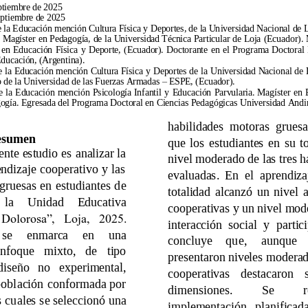
ptiembre de 2025 
eptiembre de 2025 
 la E
ducación mención Cultura Física y 
Deportes, de la Un
iversidad Nacional de L
 
Magíster 
en 
Pedagogía
, 
de 
la 
Univ
ersidad Técnica 
Particular 
de 
Loja
(Ecuador)
. 
 
en 
Educación 
F
ísica 
y 
Deporte, 
(Ecuador). 
Doctorante 
en 
el
Prog
rama 
Do
ctoral 
ducación, (Argentina). 
e 
la Educación 
mención 
Cultura 
Física 
y 
De
portes 
de 
la 
Universidad Nacional 
d
e 
 de la Universidad de las Fuerzas Arm
adas 
 ESPE, (Ecuador). 
–
e 
la 
Educación 
mención 
Psicología 
Infantil 
y 
E
ducación 
Parvularia. 
Mag
íster 
en 
ogía. 
Egresada 
del Programa 
Doctoral en 
Ciencias 
Pedagógicas 
Universidad Andi
habilidades 
motoras 
gruesa
esumen 
que 
los 
estudiantes 
en 
su 
t
ente 
estudio 
es 
ana
lizar la 
nivel moderado de las tres h
ndizaje 
cooperativo 
y 
las
evaluadas. 
En 
el 
aprendiza
gruesas 
en 
estudiantes 
d
e 
totalidad 
alcanzó 
un 
nivel 
a
la 
Unidad 
Educativa 
cooperativas y 
un nivel mod
Dolorosa”, 
Loja, 
2025. 
interacción 
social 
y 
partic
se 
enmarca 
en 
un
a 
concluye 
qu
e, 
aunque 
nfoque 
mixto, 
de 
tipo 
presentaron 
niveles moderado
dise
ño 
no 
experimental, 
cooperativas 
destacaron 
pobl
ación 
conformada 
por
dimensiones. 
Se 
s 
cu
ales 
se 
seleccionó 
una
implementación 
planificada