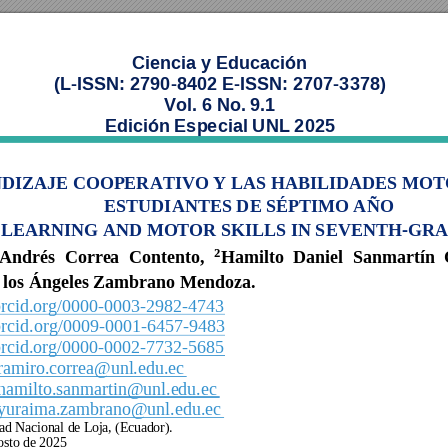
Ciencia y Educación  
(L
-ISSN: 2790
-8402 E-ISSN: 2707-3378) 
Vol. 6 No. 9.1 
Edición Especial UNL 2025 
DIZAJE COOPERATIVO Y LAS HABILIDADES MOT
ESTUDIANTES DE SÉPTIMO AÑO 
LEARNING AND MOTOR SKILLS IN SEVENTH-GRA
²
Andrés 
Correa 
Contento, 
Ham
ilto 
Daniel 
Sanmartín 
 los Ángeles Zambrano Mendoza. 
/orcid.org/0000-0003-2982-4743  
/orcid.org/0009-0001-6457-9483  
/orcid.org/0000-0002-7732-5685 
ramiro.correa@unl.edu.ec 
hamilto.sanmartin@unl.edu.ec  
yuraima.zambrano@unl.edu.ec 
ad Nacional de Loja, (Ecuador). 
osto de 2025 