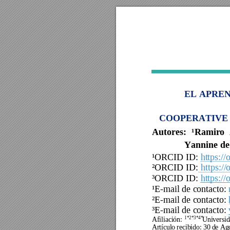
EL APREN
COOPERATIVE 
Autores:
¹
Ramiro 
Yannine de
¹ORCID ID:
https:/
²ORCID ID:
https:/
³ORCID ID: 
https:/
¹E-mail de contacto:
²E-mail de contacto:
³E-mail de contacto:
1*2*3*4*
Afiliación: 
Universid
Artículo recibido: 30 de Ag