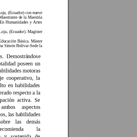
oja,
 (Ecuador) con nueve 
Maestrante 
de 
la 
Maestría 
En 
Humanidades 
y 
Artes 
Loja, 
(
Ecuador)
. 
Magíster 
Educación 
Básica. 
M
ás
ter 
na 
Simón Bolívar
-S
ede l
a 
s. 
Demostrándose 
ot
alidad 
poseen 
un 
abilidades motoras 
je 
c
ooperativo, 
la 
lto 
en 
habilidades 
erado respecto 
a la 
ipación 
activa. 
Se 
ambos 
aspectos 
s, las 
habilidades 
sobre 
las 
demás 
recomienda 
la 
 
y 
sostenida 
de 