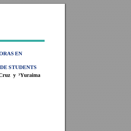
ORAS EN 
DE STUDENTS 
Cruz 
y 
³Yuraima 