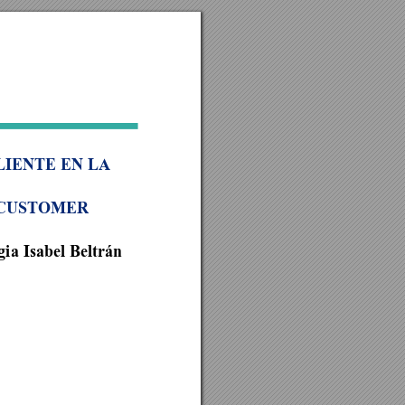
LIENTE
 EN LA 
 CUSTOMER 
gi
a 
Isabel 
Beltrán 