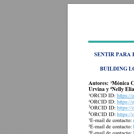
SENTIR PARA 
BUILDING L
Autor
es
:
¹Mónica 
C
4
Urvina y 
Nelly Eli
¹ORCID ID:
https:/
²ORCID ID:
https:/
3
ORCID ID:
https:/
4
ORCID ID:
https:/
¹E-mail de contacto:
²E-mail de contacto:
³E-mail de contacto: