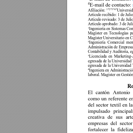
4
E-mail de contacto:
1*2*3*4*
Afiliación: 
Universid
Artículo recibido: 1 de Julio
Artículo revisado: 3 de Juli
Artículo aprobado: 3 de Juli
¹Ingeniería en 
Sistemas Co
Magíster 
en 
Tecnologías 
pa
Magíster Universitario en C
²Ingeniería 
Comercial 
men
Administración de 
Empresas
Contabilidad y Auditoría, e
³Licenciada 
en 
Marketing-
egresada de 
la Universidad 
egresada de la Universidad 
4
Ingeniera en Administració
laboral. Magíster en Gestió
R
El 
cantón 
Antonio 
como 
un 
referente 
e
del 
sector 
textil 
en 
l
a
impulsado 
principa
creativa 
de 
sus 
art
empresas 
del 
sector
fortalecer 
la 
fideliz