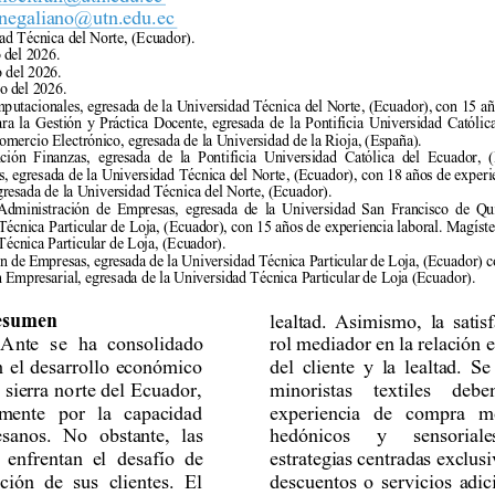
negaliano@utn.edu.ec
ad Técnica del Norte
, 
(Ecuador)
. 
 del 2026. 
o del 2026. 
o del 2026. 
mp
utacionales, egresada d
e la 
Universidad Técnica 
del Norte
, 
(Ecuador)
, 
con 
15 
añ
ra 
la 
Gestión 
y 
Práctica 
Docente, 
e
gresada 
de 
la 
Pontificia 
Universida
d 
Católica
omercio Electrónico, egresada de la Universidad de la Rioja, (España).  
ción 
Finanzas, 
egresada 
de 
la 
Pontificia 
Universidad 
Católica 
del 
Ecuador
, 
(
, egresada de 
la 
Universidad 
Técnica del Norte
, 
(Ecuador)
, 
con 
18 
años de exp
eri
gresada de la Universidad Técnica del Norte, (Ecuador).  
Administración 
de 
Empresas, 
egresa
da 
de 
la 
Universidad 
San 
Franci
sco 
de 
Qui
Técnica P
articular de 
Loja, (Ecuador)
, 
con 
15 años de 
experiencia laboral
. 
M
agíste
Técnica Particular de Loja
, 
(Ecuador)
. 
n de 
Empresas, egresada 
de la Universidad Técnica Particular 
de Loja
, 
(
Ecuador) c
n Empresarial, egresada de la Universidad Técnica Particular de Loja (Ecuador).
esumen 
lealtad. 
Asimismo, 
la 
satis
Ante 
se 
ha 
consolidado 
rol mediador 
en la 
relac
ión e
n 
el 
desarrollo 
económico 
del 
cliente 
y 
la 
lealtad. 
Se 
 
sierra 
no
rte 
del 
Ecuador, 
minoristas 
textiles 
debe
lmente 
por 
la 
c
apacidad 
experiencia 
de 
compra 
m
esanos. 
No 
obstante, 
las 
hedónicos 
y 
sensoriales
 
enf
rentan 
el 
desafío 
de 
estrategias 
c
entradas 
exclus
ación 
de 
sus 
clientes. 
El 
descuentos 
o 
servicios 
adic