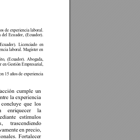
os de 
experiencia laboral
. 
 
del 
Ecu
ador
, 
(Ecuador). 
Ecuador)
. 
Licenciado 
en 
encia laboral
. 
Magíster en 
to, 
(Ecuador). 
Abogada
, 
r en 
Gestión Empresarial
, 
on 15 años 
de experiencia 
facción 
cumple 
un
ntre la 
experiencia 
concluye 
que 
los 
n 
enriquecer 
la 
ediante 
estímulos 
, 
trascendiendo 
ivamente 
en 
p
recio, 
ionales. 
Fortalecer 