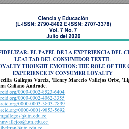
Ciencia y Educación  
(L
-ISSN: 2790
-8402 E-ISSN: 2707-3378) 
Vol. 7 No. 7 
Julio del 2026 
FIDELIZAR: EL PAPEL DE LA EXPERIENCIA DEL C
LEALTAD DEL CONSUMIDOR TEXTIL 
OYALTY THOUGHT EMOTION: THE ROLE OF THE
EXPERIENCE IN CONSUMER LOYALTY 
ecil
ia 
Gallegos 
Varela, 
²Henry 
Marcelo 
Vallejos 
O
rbe, 
³Li
ana Galiano Andrade. 
/orcid.org/0000-0002-8523-6404
/orcid.org/0000-0002-4062-3355
/orcid.org/0000-0003-3803-7899
/orcid.org/0000-0001-9853-5692
mgallegos@utn.edu.ec
hmvallejos@utn.edu.ec
libeltran@utn.edu.ec