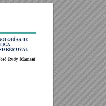
OLOGÍAS DE 
TICA 
ND REMOVAL 
José 
Rudy 
M
amani 