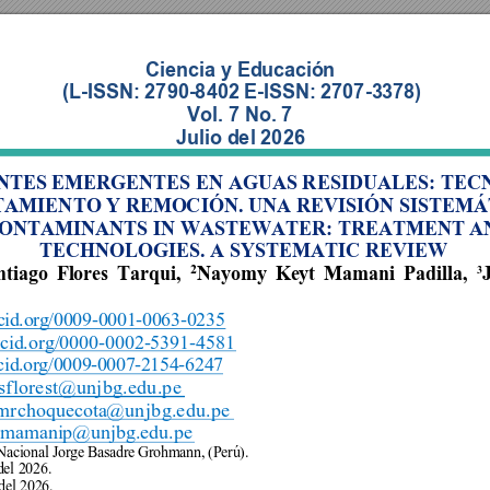
Ciencia y 
Edu
caci
ón
(L
-ISSN: 
2790
-
8402 
E-ISSN: 
2707-
3378)
Vol. 7 No. 7 
Julio del 2026 
TES EMERGENTES EN AGUAS RESIDUALES: TECN
AMIENTO Y REMOCIÓN. UNA REVISIÓN SISTEMÁ
ONTAMINANTS IN WASTEWATER: TREATMENT A
TECHNOLOGIES. A SYSTEMATIC REVIEW 
2
ntiago 
Flores 
Ta
rqui, 
Nayomy 
Keyt 
Mamani 
Padilla,
3
c
id
.o
r
g
/0
0
09
-0
00
1
-0
0
63
-0
2
35
rcid
.org/000
0-0002-
5391-45
81 
c
id
.
o
r
g/
0
00
9
-
0007
-
2154
-
6247
sf
l
or
e
st
@
u
nj
b
g.
ed
u
.p
e
mr
choque
cota@u
n
j
b
g.
e
du
.p
e
mamanip@unjbg.edu.pe 
Nacional 
Jorge 
Basadre 
Grohmann, 
(Perú).  
del 2026.
 del 2026.