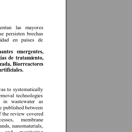
entan 
las 
mayor
es 
ue 
persisten 
brechas 
lidad 
en 
países 
de 
antes 
emergentes, 
ías 
de 
tratamiento, 
zada, Biorreactores 
ificiales. 
 
as 
to 
systematically 
emoval 
technologies 
 
in 
wastewater 
as 
re publi
shed between 
f 
the 
review 
covered 
cesses, 
membrane 
ands, 
nanomaterials, 
and 
monitoring 