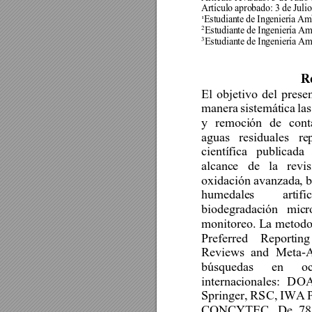
Artículo aprobado: 3 de Julio
¹Estudiante 
de
 Ingeniería 
Amb
2
Estudiante 
de
 Ingeniería A
3
Estudiante 
de
Ingeniería Am
R
El 
objetivo 
del 
presen
manera 
sistemática 
las
y 
remoción 
de 
cont
aguas 
residuales 
re
científica 
publicada 
alcance 
de 
la 
revis
oxidación avanzada, b
humedales 
artific
biodegradación 
micr
monitoreo. La 
metodo
Preferred 
Reporting
Reviews 
and 
Meta-A
búsquedas 
en 
o
internacionales: 
DOA
Springer, 
RSC, 
IWA 
CONCYTEC. 
De 
78