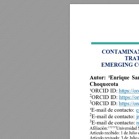
CONTAMINAN
TRAT
EMERGING C
Autor: 
¹Enrique 
S
a
Choquecota 
¹ORCID ID
: 
h
tt
p
s:
//
or
2
ORCID I
D: 
https:/
/o
3
ORCID I
D: 
ht
t
ps
:
//
o
r
¹E-mail de 
contacto: 
e
2
E-mail de contac
to: 
j
3
E-mail de contacto: 
n
1*2*3*
Afiliación:
Universidad 
Artículo recibido: 1 de Julio 
Artículo revisado: 3 de Julio