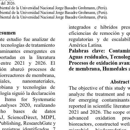
 del 2026.
iental 
de
la
 Universidad Nacional J
orge Basadre G
rohmann, (Perú).  
m
biental 
de
la
 Universidad Nacional Jor
ge Basadre G
rohmann, (P
erú). 
biental 
de
la
 Universidad Nacional Jorge Ba
sadre Grohmann, (Pe
rú)
. 
integrados 
e 
híbridos 
pres
e
sume
n 
eficiencias 
de 
remoción 
y 
q
te 
estudio 
fue 
analizar 
de 
regulatorias 
y 
de 
esca
labi
 
te
cnologías 
de 
tratamiento 
América Latina.
Palabras 
clave: 
Contamin
aminantes 
emerge
ntes 
en 
Aguas 
residu
ales, 
T
ecnolog
portadas 
en
la 
literatura 
Procesos de oxidación avan
en
tre 
2021 
y
2026. 
El 
de membrana, Humedales art
ión 
abarcó 
procesos 
de
iorreac
tores de membrana, 
iales, 
nanomateriales, 
Abs
tr
act
obiana 
y 
tecnologías 
de 
The 
objective 
of 
this 
study 
w
logía 
siguió 
la declaración 
analyze 
the 
treatment 
and 
r
 
Items 
for 
Systematic 
for 
emerging 
contaminants
nalyses 
2020, 
realizando 
reported in 
scientific 
literatu
cho 
bases 
de 
datos 
2021 
and 
2026. 
The 
scope 
o
J, 
ScienceDirect, 
MDP
I, 
advanced 
oxidation 
pro
P
ublishing, Rese
archGate 
y 
bioreactors, 
constructed 
wetl
 
registros 
identific
ados, 
7
microbial 
biodegradation, 