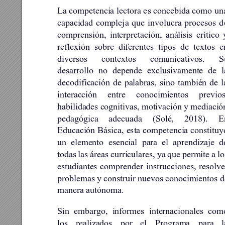
La competencia 
lectora e
s concebida como 
un
capacidad 
complej
a 
que 
invol
ucra 
procesos 
d
comprensión, 
interpretación, 
análisis 
crítico 
reflexión 
sobre 
diferentes 
tipos 
de 
textos 
e
diversos 
contextos 
comunicativos. 
S
desarrollo 
no 
depende 
exclusivamente 
de 
l
decodificación 
de 
palabras, 
sino 
también 
de 
l
interacción 
entre 
conocimientos 
previos
habilidades 
cognitivas, 
motivación 
y 
mediació
pedagógica 
adecuada 
(Solé, 
2018). 
E
Educación 
Básica, 
esta 
competencia 
constituy
un 
elemento 
esencial 
para 
el 
a
prendizaje 
d
todas 
las 
áreas 
curriculares, 
ya 
que
permite 
a 
lo
estudiantes 
comprender 
i
nstrucciones, 
resolve
problemas 
y 
construir 
nuevos conoc
imientos d
manera autónoma.  
Sin 
embargo, 
informes 
internacionales 
com
los 
realiza
dos 
por 
el 
Programa 
para
l