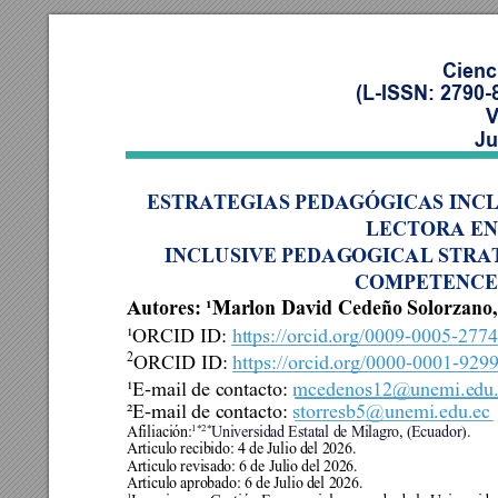
Cienc
(L-ISSN: 2790-
V
Ju
ESTRATEGIAS PEDAGÓGICAS INCL
LECTORA EN
INCLUSIVE PEDAGOGICAL STRA
COMPETENCE 
Autor
es
: 
¹Marlon David Cedeño Solorzano, 
¹ORCID ID:
https://orcid.org/0009-0005-277
2
ORCID ID:
https://orcid.org/0000-0001-929
¹E-mail de contacto:
mcedenos12@unemi.edu.
²E-mail de contacto:
storresb5@unemi.edu.ec
1*2*
Afiliación:
Universidad Estatal de Mila
gro
, 
(Ecuador). 
Articulo recibido: 4 de Julio del 2026. 
Articulo revisado: 6 de Julio del 2026. 
Articulo aprobado: 6 de Julio del 2026. 
1