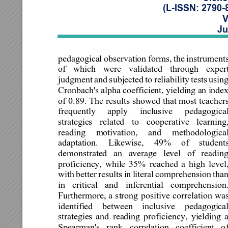
(L-ISSN: 2790-
V
Ju
pedagogical 
observation 
forms, 
the 
instruments
of 
which 
were 
validated 
through 
expert
judgment 
and 
subjec
ted 
to 
reliability 
tests 
using
Cronbach's 
alpha 
coefficient, 
yielding a
n 
index
of 
0.89. 
The 
results 
showed 
that 
most 
teachers
frequently 
apply 
inclusive 
pedagogical
strategies 
related 
to 
cooperative 
l
earning,
reading 
motivation, 
and 
meth
odological
adaptation. 
Likewise, 
49% 
of 
students
demonstrated 
an 
average 
level 
of 
reading
proficiency, 
while 
35% 
reached 
a 
high 
level,
with 
better 
results 
in 
literal 
comprehension 
tha
in 
critical 
and 
inferential 
comprehension.
Furthermore, 
a 
strong 
po
sitive 
correlation 
was
identified 
between 
inclusive 
pedagogical
strategies 
and
reading 
proficiency, 
yielding 
a
Spearman's 
rank 
correlation 
coefficient 
o