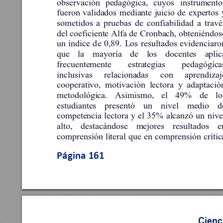
observación 
pedagógica, 
cuyos 
instrumento
fueron 
validados 
mediante 
juicio 
de 
expertos 
sometidos 
a 
pruebas 
de 
confiabilidad 
a 
travé
del coeficiente Alfa de Cronbach, obteniéndos
un 
índice 
d
e 
0,89. 
Los 
resultados 
evidenciaro
que 
la 
mayoría 
de 
los 
docentes 
aplic
frecuentemente 
estrategias 
pedagógica
inclusivas 
relacionadas 
con 
aprendizaj
cooperativo, 
motivación 
lectora 
y 
adaptació
metodológica. 
Asimismo, 
el 
49%
de 
lo
estudiantes 
presentó 
un 
nivel 
medio 
d
competencia 
lectora 
y 
el 
35% 
alcanzó 
un 
nive
alto, 
destacándose 
mejores 
resultados 
e
comprensión 
literal 
que 
en 
comprensión 
crític
Página 
161
Cienc