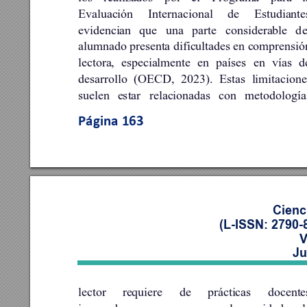
Evaluación 
Internacional 
de 
Estudiante
evidencian 
que 
una 
parte 
considerable 
d
e
alumnado pre
senta dificultades 
en c
omprensió
lectora, 
especialmente 
en 
países 
en 
vías 
d
desarrollo 
(OECD, 
202
3). 
Estas 
limitacione
suelen 
estar 
relacionadas 
con 
metodología
Página 
163
Cienc
(L-ISSN: 2790-
V
Ju
lector 
requiere 
de 
prácticas 
docente