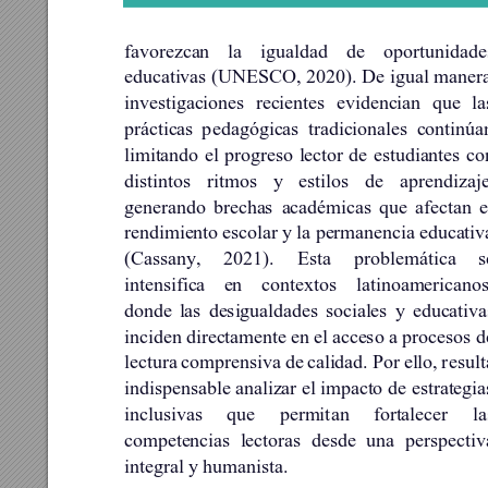
favorezcan 
la 
igualdad 
de 
oportunidade
educativas (UNESCO, 2020). De igual maner
investigaciones 
recientes 
evidencian 
que 
la
prácticas 
p
edagógicas 
tradicionales 
continúa
limitando 
el 
progreso 
lector 
de 
estudiantes 
co
distintos 
ritmos 
y 
estilos 
de 
aprendizaje
generando 
brechas 
académicas 
que 
afectan 
e
rendimiento 
escolar 
y 
la permanencia 
educativ
(Cassany, 
2021). 
Esta 
problemática 
s
intensifica 
en 
contextos 
latinoamericanos
donde 
las 
desigualdades 
sociales 
y 
educativa
inciden direc
tamente en 
el acce
so a 
procesos d
lectura 
comprensiva 
de 
calidad. 
Por 
ello, 
r
esult
indispensable analizar el impacto 
de estrategia
inclusivas 
que 
permit
an 
fortalecer 
la
competencias 
lectoras 
d
esde 
una 
p
erspectiv
integral y humanista. 