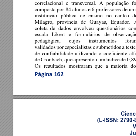
correlacional 
e 
transversal. 
A 
população 
fo
composta por 84 alunos e 
6 professores de um
instituição 
pública 
de 
ensino 
no 
cantão 
d
Milagro, 
província 
de 
Guayas, 
Equador. 
coleta 
de 
dados 
envolveu 
questionários 
co
escala 
Lik
ert 
e 
formulários 
de 
observaçã
pedagógica, 
cujos 
instrumentos 
fora
validados 
por 
especialistas 
e 
submetidos 
a 
teste
de 
confiabilidade 
uti
lizando 
o 
coeficiente 
alf
de 
Cronbach, 
qu
e 
apresentou 
um 
índice 
de 
0,89
Os 
resultados 
most
raram 
que 
a 
maioria 
do
Página 
162
Cienc
(L-ISSN: 2790-
V
Ju