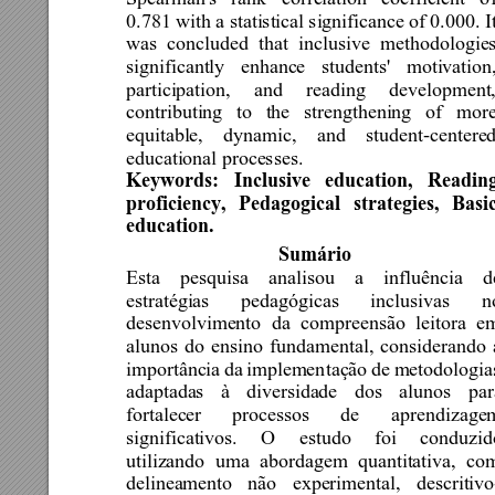
0.781 with a statistical significance
 of 0.000. It
was 
concluded 
that 
inclusive 
methodologies
significantly 
enhance 
students' 
motivation,
participation, 
and 
reading 
development,
contributing 
to 
the 
strengthening 
of 
more
equitable, 
dynamic, 
and 
student-centered
educational processes. 
Keywords: 
Inclusive 
education, 
Reading
proficiency, 
Pedagogic
al 
strategies, 
Basic
education. 
Sumário 
Esta 
pesquisa 
analisou 
a 
influência 
d
estratégias 
pedagógicas 
inclusivas 
n
desenvolvimento 
da 
co
mpreensão 
leitor
a 
e
alunos 
do 
ensino 
fundamental, 
considerando 
importância 
da 
implemen
tação 
de 
metodologia
adaptadas 
à 
diversidade 
dos 
alunos 
par
fortalecer 
processos 
de 
aprendizage
significativos. 
O 
estudo 
foi 
conduzid
utilizando 
uma 
abordagem 
quantitativa, 
co
delineamento 
não 
experimental, 
descritivo