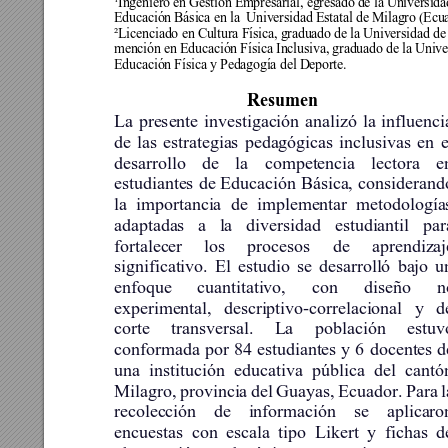
Ingeniero en Gestión Empresarial, egresa
do de la Universid
Educación Básica en la  Universidad Estatal de Milagro
(Ecu
²Licenciado en Cultura Física, graduado de la Universidad de
mención en Educación Física Inclusiva, graduado de la Unive
Educación Física y Pedagogía del Deporte. 
Resumen 
La 
presente 
investigación 
analizó 
la 
influenci
de 
las 
estrategias 
pedagógicas 
inclusivas 
en 
e
desarrollo 
de 
la 
competencia 
lectora 
e
estudiantes 
de 
Educación 
Básica, 
considerand
la 
importancia 
de 
im
plementar 
metodología
adaptadas 
a 
la 
diversi
dad 
estudiantil 
par
fortalecer 
los 
procesos 
de 
aprendizaj
significativo. 
El 
estudio 
se 
desarrolló 
bajo 
u
enfoque 
cuantitativo, 
con 
diseño 
n
experimental, 
descriptivo-correlacional 
y 
d
corte 
transversal. 
La 
población 
estuv
conformada 
por 
84 
estudiantes 
y 
6 
docentes 
d
una 
institución 
educativa 
pública 
del 
cantó
Milagro, 
provincia 
del 
Guayas, 
Ecuador. 
Para 
l
recolección 
de 
información 
se 
aplicaro
encuestas 
con 
escala 
tipo 
Likert 
y 
fichas 
d