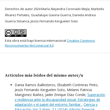
Derechos de autor 2024 María Alejandra Coronado Mejía, Marbelis
Álvarez Peñates, Guadalupe Gaviria Guerra, Daniela Andrea
Guerra Simanca, Jesús Fernando Kerguelen Soto
Esta obra está bajo licencia internacional
Creative Commons
Reconocimiento-NoComercial 4.0
.
Artículos más leídos del mismo autor/a
Dania Ramos Ballesteros, Elizabeth Contreras Pinto,
Jesús Fernando Kerguelen Soto, Melanis Patricia
Mangonez Ibañez, Jader Enrique Díaz Conde,
Superación
y resiliencia ante la discapacidad visual. Estrategias de
adaptación y el papel del entorno familiar
,
Ciencia y
Educación: Vol. 5 Núm. 7.1 (2024): Edición Especial