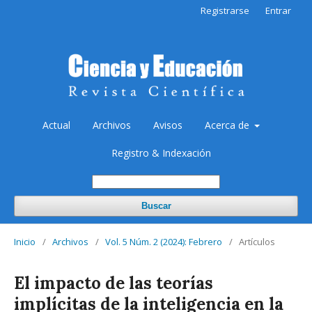
Registrarse
Entrar
Actual
Archivos
Avisos
Acerca de
Registro & Indexación
Buscar
Inicio
/
Archivos
/
Vol. 5 Núm. 2 (2024): Febrero
/
Artículos
El impacto de las teorías
implícitas de la inteligencia en la