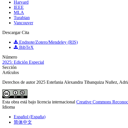
Harvard
IEEE
MLA
Turabian
Vancouver
Descargar Cita
Endnote/Zotero/Mendeley (RIS)
BibTeX
Número
2025: Edición Especial
Sección
Artículos
Derechos de autor 2025 Estefania Alexandra Tibanquiza Nuñez, Adri
Esta obra está bajo licencia internacional
Creative Commons Reconoc
Idioma
Español (España)
简体中文