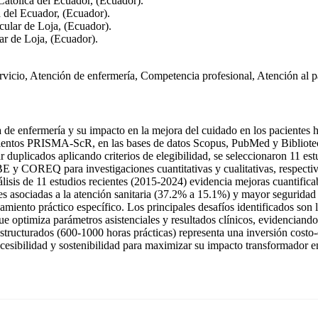
Católica del Ecuador, (Ecuador).
a del Ecuador, (Ecuador).
cular de Loja, (Ecuador).
ar de Loja, (Ecuador).
rvicio, Atención de enfermería, Competencia profesional, Atención al p
 de enfermería y su impacto en la mejora del cuidado en los pacientes ho
eamientos PRISMA-ScR, en las bases de datos Scopus, PubMed y Bibliotec
r duplicados aplicando criterios de elegibilidad, se seleccionaron 11 e
E y COREQ para investigaciones cuantitativas y cualitativas, respect
análisis de 11 estudios recientes (2015-2024) evidencia mejoras cuantifi
s asociadas a la atención sanitaria (37.2% a 15.1%) y mayor seguridad 
ento práctico específico. Los principales desafíos identificados son l
e optimiza parámetros asistenciales y resultados clínicos, evidenciando
tructurados (600-1000 horas prácticas) representa una inversión costo-
ccesibilidad y sostenibilidad para maximizar su impacto transformador en