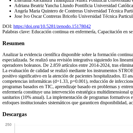
Estefania Alexandra Tibanquiza Nuñez
Pontificia Universidad 
Adriana Beatriz Yancha Llundo
Pontificia Universidad Católic
Angela Maria Quintero de Contreras
Universidad Técnica Parti
Jose Ivo Oscar Contreras Briceño
Universidad Técnica Particul
DOI:
https://doi.org/10.5281/zenodo.15178042
Palabras clave:
Educación continua en enfermería, Capacitación en se
Resumen
Analizar la evidencia científica disponible sobre la formación continua
especializada. Se realizó una revisión integrativa siguiendo los lin
operadores boleanos. De 2.859 artículos entre 2014-2024, tras elimina
La evaluación de calidad se realizó mediante los instrumentos STROB
positivo significativo en la atención de pacientes hospitalizados. El 
competencias informáticas (d=1.33, p=0.001), reducción de infeccione
programas basados en TIC, aprendizaje basado en problemas y entrenami
enfermería constituye una intervención estratégica multidimensional qu
sanitarios (10% anual). La implementación de programas formativos es
enfoques institucionales sistemáticos que garanticen disponibilidad, a
Descargas