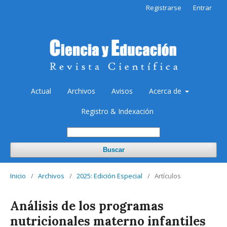
Registrarse
Entrar
Actual
Archivos
Avisos
Acerca de
Registro & Indexación
Buscar
Inicio
/
Archivos
/
2025: Edición Especial
/
Artículos
Análisis de los programas
nutricionales materno infantiles