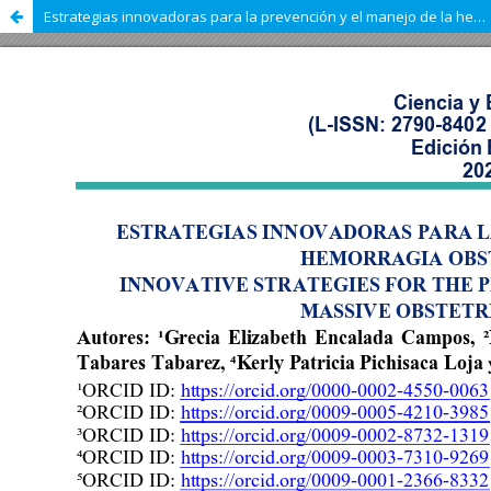
Estrategias innovadoras para la prevención y el manejo de la hemorragia obstétrica masiva