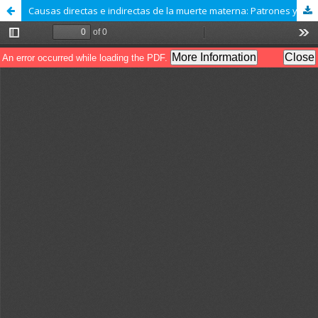
Causas directas e indirectas de la muerte materna: Patrones y cambios en el perfil etiológico ecuatoriano