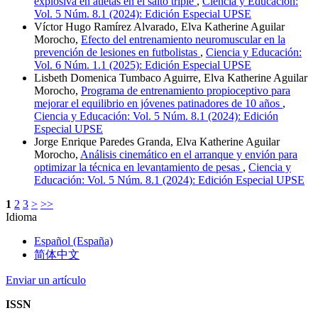
explosiva en atletas en el salto triple
,
Ciencia y Educación:
Vol. 5 Núm. 8.1 (2024): Edición Especial UPSE
Víctor Hugo Ramírez Alvarado, Elva Katherine Aguilar
Morocho,
Efecto del entrenamiento neuromuscular en la
prevención de lesiones en futbolistas
,
Ciencia y Educación:
Vol. 6 Núm. 1.1 (2025): Edición Especial UPSE
Lisbeth Domenica Tumbaco Aguirre, Elva Katherine Aguilar
Morocho,
Programa de entrenamiento propioceptivo para
mejorar el equilibrio en jóvenes patinadores de 10 años
,
Ciencia y Educación: Vol. 5 Núm. 8.1 (2024): Edición
Especial UPSE
Jorge Enrique Paredes Granda, Elva Katherine Aguilar
Morocho,
Análisis cinemático en el arranque y envión para
optimizar la técnica en levantamiento de pesas
,
Ciencia y
Educación: Vol. 5 Núm. 8.1 (2024): Edición Especial UPSE
1
2
3
>
>>
Idioma
Español (España)
简体中文
Enviar un artículo
ISSN