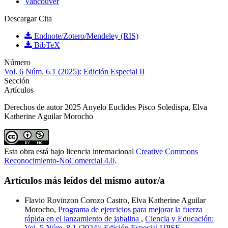
Vancouver
Descargar Cita
Endnote/Zotero/Mendeley (RIS)
BibTeX
Número
Vol. 6 Núm. 6.1 (2025): Edición Especial II
Sección
Artículos
Derechos de autor 2025 Anyelo Euclides Pisco Soledispa, Elva
Katherine Aguilar Morocho
Esta obra está bajo licencia internacional
Creative Commons
Reconocimiento-NoComercial 4.0
.
Artículos más leídos del mismo autor/a
Flavio Rovinzon Corozo Castro, Elva Katherine Aguilar
Morocho,
Programa de ejercicios para mejorar la fuerza
rápida en el lanzamiento de jabalina
,
Ciencia y Educación:
Vol. 5 Núm. 8.1 (2024): Edición Especial UPSE