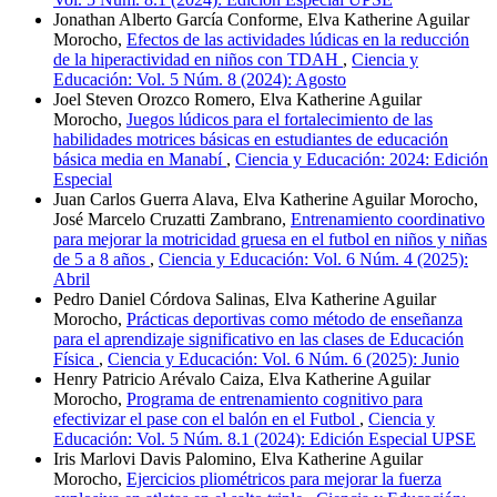
Jonathan Alberto García Conforme, Elva Katherine Aguilar
Morocho,
Efectos de las actividades lúdicas en la reducción
de la hiperactividad en niños con TDAH
,
Ciencia y
Educación: Vol. 5 Núm. 8 (2024): Agosto
Joel Steven Orozco Romero, Elva Katherine Aguilar
Morocho,
Juegos lúdicos para el fortalecimiento de las
habilidades motrices básicas en estudiantes de educación
básica media en Manabí
,
Ciencia y Educación: 2024: Edición
Especial
Juan Carlos Guerra Alava, Elva Katherine Aguilar Morocho,
José Marcelo Cruzatti Zambrano,
Entrenamiento coordinativo
para mejorar la motricidad gruesa en el futbol en niños y niñas
de 5 a 8 años
,
Ciencia y Educación: Vol. 6 Núm. 4 (2025):
Abril
Pedro Daniel Córdova Salinas, Elva Katherine Aguilar
Morocho,
Prácticas deportivas como método de enseñanza
para el aprendizaje significativo en las clases de Educación
Física
,
Ciencia y Educación: Vol. 6 Núm. 6 (2025): Junio
Henry Patricio Arévalo Caiza, Elva Katherine Aguilar
Morocho,
Programa de entrenamiento cognitivo para
efectivizar el pase con el balón en el Futbol
,
Ciencia y
Educación: Vol. 5 Núm. 8.1 (2024): Edición Especial UPSE
Iris Marlovi Davis Palomino, Elva Katherine Aguilar
Morocho,
Ejercicios pliométricos para mejorar la fuerza