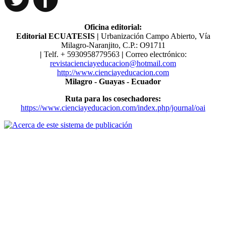
Oficina editorial:
Editorial ECUATESIS
|
Urbanización Campo Abierto, Vía
Milagro-Naranjito, C.P.: O91711
|
Telf. ​​+ 5930958779563
|
Correo electrónico:
revistacienciayeducacion@hotmail.com
http://www.cienciayeducacion.com
Milagro - Guayas - Ecuador
Ruta para los cosechadores:
https://www.cienciayeducacion.com/index.php/journal/oai