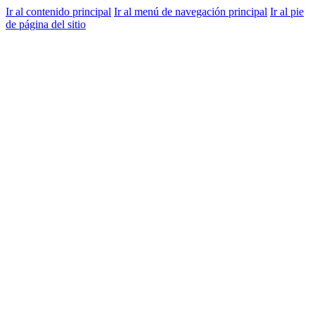
Ir al contenido principal
Ir al menú de navegación principal
Ir al pie
de página del sitio