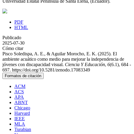
Universidad Estatal Península de Santa Elena, (Ecuador).
PDF
HTML
Publicado
2025-07-30
Cómo citar
Pisco Soledispa, A. E., & Aguilar Morocho, E. K. (2025). El
ambiente acuático como medio para mejorar la independencia de
jóvenes con discapacidad visual.
Ciencia Y Educación
,
6
(6.1), 684 -
697. https://doi.org/10.5281/zenodo.17083349
Formatos de citación
ACM
ACS
APA
ABNT
Chicago
Harvard
IEEE
MLA
Turabian