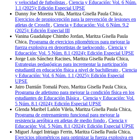
y velocidad de futbolistas
,
Ciencia y Educación: Vol. 6 Núm.
1.1 (2025): Edición Especial UPSE
Danny Joe Moreira Villa, Maritza Gisella Paula Chica,
Ejercicios de propiocepción para la prevención de lesiones en
atletas de Crossfit
,
Ciencia y Educación: Vol. 6 Núm. 9.2
(2025): Edición Especial III
Vanina Guadalupe Chimbo Jordan, Maritza Gisella Paula
Chica,
Programa de ejercicios pliométricos para mejorar la
fuerza explosiva en deportistas de taekwondo
,
Ciencia y
Educación: Vol. 5 Núm. 8.1 (2024): Edición Especial UPSE
Jorge Luis Sánchez Racines, Maritza Gisella Paula Chica,
Estrategias pedagógicas para incrementar la participación
estudiantil en educación física a nivel de bachillerato
,
Ciencia
y Educación: Vol. 6 Núm. 1.1 (2025): Edición Especial
UPSE
Jairo Damián Tomalá Pozo, Maritza Gisella Paula Chica,
Programa de atletismo para mejorar la condición física en los
estudiantes de Educación Básica
,
Ciencia y Educación: Vol.
5 Núm. 8.1 (2024): Edición Especial UPSE
Glenda Maribel Lañón Vilela, Maritza Gisella Paula Chica,
Programa de entrenamiento funcional para mejorar la
resistencia aeróbica en atletas de medio fondo
,
Ciencia y
Educación: Vol. 5 Núm. 8.1 (2024): Edición Especial UPSE
Miguel Ángel Intriago Ferrin, Maritza Gisella Paula Chica,
Ejercicios pliométricos para optimizar la fuerza explosiva en