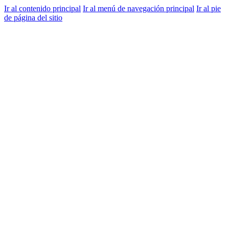
Ir al contenido principal
Ir al menú de navegación principal
Ir al pie
de página del sitio