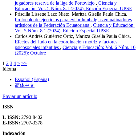
jugadores reserva de la liga de Portoviejo
,
Ciencia y
Educación: Vol. 5 Núm. 8.1 (2024): Edición Especial UPSE
Priscilla Lissette Lazo Nieto, Maritza Gisella Paula Chica,
Protocolo de ejercicios para evitar lumbalgias en patinadores
artísticos de la Federación Ecuatoriana
,
Ciencia y Educación:
Vol. 5 Núm. 8.1 (2024): Edición Especial UPSE
Carlos Andrés Gutiérrez Ortiz, Maritza Gisella Paula Chica,
Efectos del Judo en la coordinación motriz y factores
psicosociales infantiles
,
Ciencia y Educación: Vol. 6 Núm. 10
(2025): Octubre
1
2
3
4
>
>>
Idioma
Español (España)
简体中文
Enviar un artículo
ISSN
L-ISSN:
2790-8402
E-ISSN:
2707-3378
Indexación