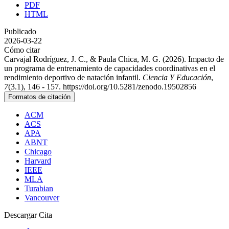
PDF
HTML
Publicado
2026-03-22
Cómo citar
Carvajal Rodríguez, J. C., & Paula Chica, M. G. (2026). Impacto de
un programa de entrenamiento de capacidades coordinativas en el
rendimiento deportivo de natación infantil.
Ciencia Y Educación
,
7
(3.1), 146 - 157. https://doi.org/10.5281/zenodo.19502856
Formatos de citación
ACM
ACS
APA
ABNT
Chicago
Harvard
IEEE
MLA
Turabian
Vancouver
Descargar Cita