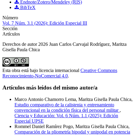
Endnote/Zotero/Mendeley (RIS)
BibTeX
Número
Vol. 7 Núm. 3.1 (2026): Edición Especial III
Sección
Artículos
Derechos de autor 2026 Juan Carlos Carvajal Rodríguez, Maritza
Gisella Paula Chica
Esta obra está bajo licencia internacional
Creative Commons
Reconocimiento-NoComercial 4.0
.
Artículos más leídos del mismo autor/a
Marco Antonio Chamorro Lema, Maritza Gisella Paula Chica,
Estudio comparativo de la calistenia y entrenamiento
convencional en la condición física del personal militar
,
Ciencia y Educación: Vol. 6 Núm. 1.1 (2025): Edición
Especial UPSE
Rommel Daniel Ramírez Pogo, Maritza Gisella Paula Chica,
Comparación de la pliometría bipodal y unipodal en potencia