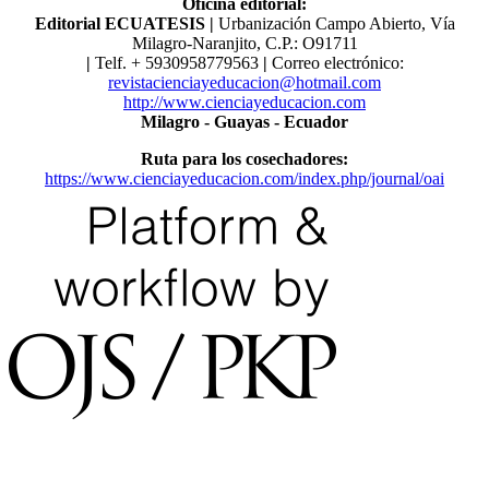
Oficina editorial:
Editorial ECUATESIS
|
Urbanización Campo Abierto, Vía
Milagro-Naranjito, C.P.: O91711
|
Telf. ​​+ 5930958779563
|
Correo electrónico:
revistacienciayeducacion@hotmail.com
http://www.cienciayeducacion.com
Milagro - Guayas - Ecuador
Ruta para los cosechadores:
https://www.cienciayeducacion.com/index.php/journal/oai