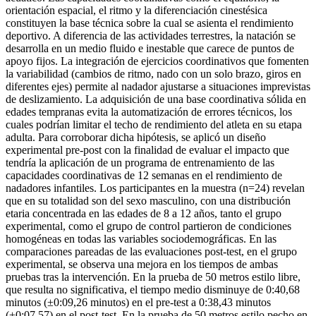
orientación espacial, el ritmo y la diferenciación cinestésica
constituyen la base técnica sobre la cual se asienta el rendimiento
deportivo. A diferencia de las actividades terrestres, la natación se
desarrolla en un medio fluido e inestable que carece de puntos de
apoyo fijos. La integración de ejercicios coordinativos que fomenten
la variabilidad (cambios de ritmo, nado con un solo brazo, giros en
diferentes ejes) permite al nadador ajustarse a situaciones imprevistas
de deslizamiento. La adquisición de una base coordinativa sólida en
edades tempranas evita la automatización de errores técnicos, los
cuales podrían limitar el techo de rendimiento del atleta en su etapa
adulta. Para corroborar dicha hipótesis, se aplicó un diseño
experimental pre-post con la finalidad de evaluar el impacto que
tendría la aplicación de un programa de entrenamiento de las
capacidades coordinativas de 12 semanas en el rendimiento de
nadadores infantiles. Los participantes en la muestra (n=24) revelan
que en su totalidad son del sexo masculino, con una distribución
etaria concentrada en las edades de 8 a 12 años, tanto el grupo
experimental, como el grupo de control partieron de condiciones
homogéneas en todas las variables sociodemográficas. En las
comparaciones pareadas de las evaluaciones post-test, en el grupo
experimental, se observa una mejora en los tiempos de ambas
pruebas tras la intervención. En la prueba de 50 metros estilo libre,
que resulta no significativa, el tiempo medio disminuye de 0:40,68
minutos (±0:09,26 minutos) en el pre-test a 0:38,43 minutos
(±0:07,57) en el post-test. En la prueba de 50 metros estilo pecho en