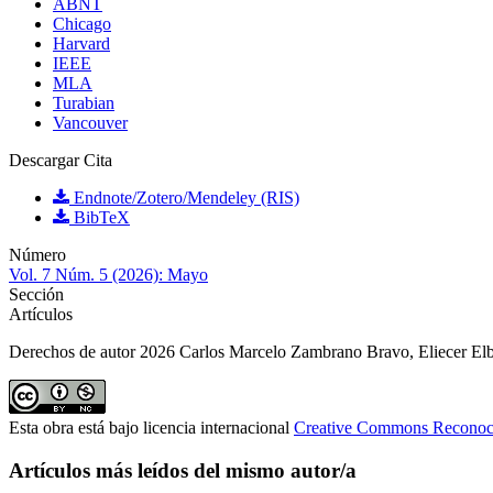
ABNT
Chicago
Harvard
IEEE
MLA
Turabian
Vancouver
Descargar Cita
Endnote/Zotero/Mendeley (RIS)
BibTeX
Número
Vol. 7 Núm. 5 (2026): Mayo
Sección
Artículos
Derechos de autor 2026 Carlos Marcelo Zambrano Bravo, Eliecer Elb
Esta obra está bajo licencia internacional
Creative Commons Reconoc
Artículos más leídos del mismo autor/a