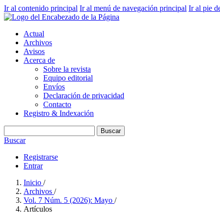
Ir al contenido principal
Ir al menú de navegación principal
Ir al pie d
Actual
Archivos
Avisos
Acerca de
Sobre la revista
Equipo editorial
Envíos
Declaración de privacidad
Contacto
Registro & Indexación
Buscar
Buscar
Registrarse
Entrar
Inicio
/
Archivos
/
Vol. 7 Núm. 5 (2026): Mayo
/
Artículos