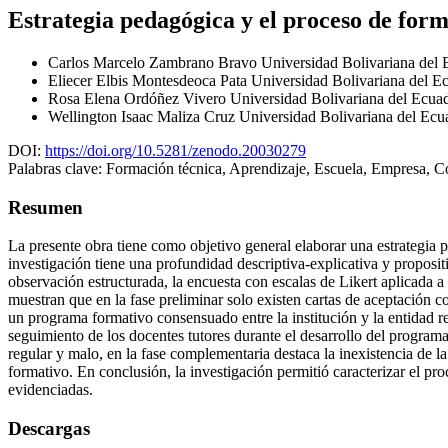
Estrategia pedagógica y el proceso de form
Carlos Marcelo Zambrano Bravo
Universidad Bolivariana del 
Eliecer Elbis Montesdeoca Pata
Universidad Bolivariana del Ec
Rosa Elena Ordóñez Vivero
Universidad Bolivariana del Ecuad
Wellington Isaac Maliza Cruz
Universidad Bolivariana del Ecu
DOI:
https://doi.org/10.5281/zenodo.20030279
Palabras clave:
Formación técnica, Aprendizaje, Escuela, Empresa, Co
Resumen
La presente obra tiene como objetivo general elaborar una estrategia 
investigación tiene una profundidad descriptiva-explicativa y proposi
observación estructurada, la encuesta con escalas de Likert aplicada a
muestran que en la fase preliminar solo existen cartas de aceptación c
un programa formativo consensuado entre la institución y la entidad rec
seguimiento de los docentes tutores durante el desarrollo del progra
regular y malo, en la fase complementaria destaca la inexistencia de l
formativo. En conclusión, la investigación permitió caracterizar el pr
evidenciadas.
Descargas