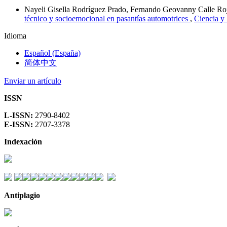
Nayeli Gisella Rodríguez Prado, Fernando Geovanny Calle Roj
técnico y socioemocional en pasantías automotrices
,
Ciencia y
Idioma
Español (España)
简体中文
Enviar un artículo
ISSN
L-ISSN:
2790-8402
E-ISSN:
2707-3378
Indexación
Antiplagio