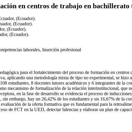
ación en centros de trabajo en bachillerato 
Ecuador, (Ecuador).
uador, (Ecuador).
or, (Ecuador).
ador, (Ecuador).
mpetencias laborales, Inserción profesional
pedagógica para el fortalecimiento del proceso de formación en centros 
tiva, aplicando una metodología mixta de tipo no experimental, se hizo
 108 estudiantes, 8 docentes tutores académicos y 6 integrantes de la c
omo mecanismo de formalización de la relación interinstitucional, que no
eptora, en la fase de desarrollo se evidencia el proceso de inducciones p
ma, sin embargo, hay un 26,42% de los estudiantes y un 16,67% de la com
a evaluación de la oferta formativa que es fundamental para la retroalim
oceso de FCT en la UED, detectar falencias y elaborar un plan de capaci