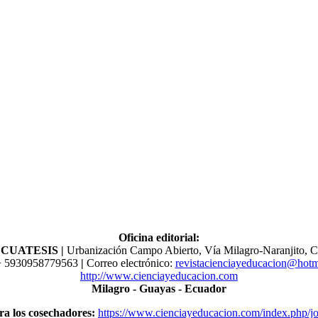
Oficina editorial:
l ECUATESIS
|
Urbanización Campo Abierto, Vía Milagro-Naranjito, C
​​+ 5930958779563
|
Correo electrónico:
revistacienciayeducacion@hotm
http://www.cienciayeducacion.com
Milagro - Guayas - Ecuador
ra los cosechadores:
https://www.cienciayeducacion.com/index.php/jo