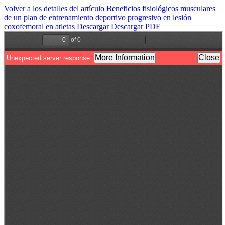
Volver a los detalles del artículo
Beneficios fisiológicos musculares
de un plan de entrenamiento deportivo progresivo en lesión
coxofemoral en atletas
Descargar
Descargar PDF