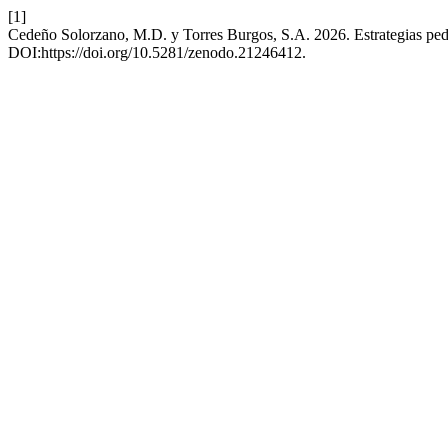
[1]
Cedeño Solorzano, M.D. y Torres Burgos, S.A. 2026. Estrategias peda
DOI:https://doi.org/10.5281/zenodo.21246412.