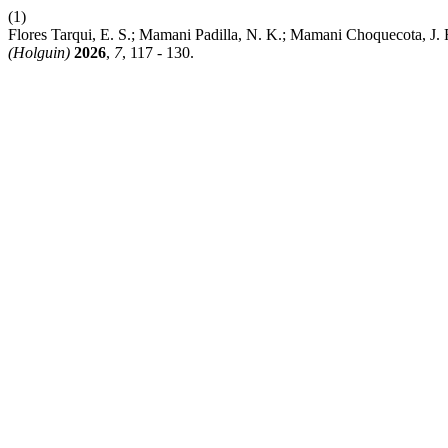
(1)
Flores Tarqui, E. S.; Mamani Padilla, N. K.; Mamani Choquecota, J.
(Holguin)
2026
,
7
, 117 - 130.