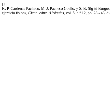
[1]
K. P. Cárdenas Pacheco, M. J. Pacheco Coello, y S. B. Sig-tú Burgos
ejercicio físico»,
Cienc. educ. (Holguin)
, vol. 5, n.º 12, pp. 28 - 43, d