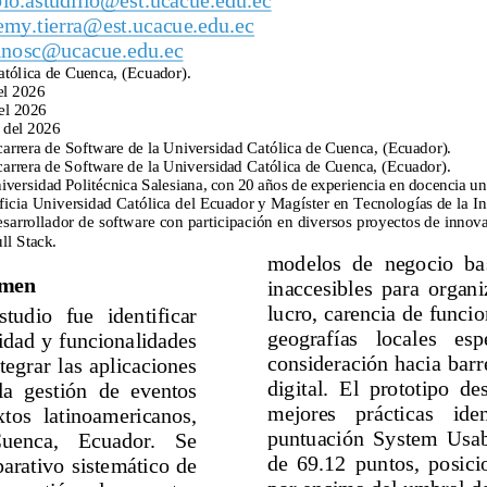
emy.tierra@est.ucacue.edu.ec
pinosc@ucacue.edu.ec
tólica de Cuenca,
(Ecuador).
el 2026
el 2026
 del 2026
carrera de 
S
oftware
de la Universidad Católica de Cuenca,
(Ecuador).
carrera de Software de la Universidad Católica de Cuenca, (Ecuador).
iversidad Politécnica Salesiana, con 20 años de experiencia en docencia un
icia Universidad Católica del Ecuador y Magíster en Tecnologías de la In
arrollador de software con participación en diversos proyectos de innova
ll Stack.
modelos  de  negocio  ba
men
inaccesibles  para  organiz
lucro, carencia de funcio
estudio   fue   identificar 
geografías   loca
les   esp
lidad y funcionalidades 
consideración  hacia  barre
tegrar  las  aplicaciones 
digital.  El  prototipo  de
a  gestión  de  eventos 
mejores    prácticas    iden
xtos  latinoamericanos, 
puntuación  System  Usab
Cuenca,    Ecu
ador.    Se 
de  69.12  puntos,  posic
parativo sistemático de 
por enc
ima del umbral d