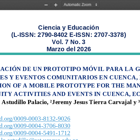
Zoom
Zoom
Out
In
Ciencia y Educación 
(L
-
ISSN: 2790
-
8402 
E
-
ISSN: 2707
-
3378)
Vol. 
7
No. 
3
Marzo del 2026
ACIÓN DE UN PROTOTIPO
MÓVIL PARA LA G
ES Y EVENTOS COMUNITARIOS EN CUENCA,
ON OF A 
MOBILE 
PROTOTYPE FOR THE MA
TY ACTIVITIES AND EVENTS IN CUENCA, 
Astudillo Palacio
,
²
Jeremy Jesus Tierra Carvajal y
id.org/0009
-
0003
-
8132
-
9026
id.org/0009
-
0004
-
3706
-
8030
id.org/0009
-
0004
-
5491
-
1712
lo.astudillo@est.ucacue.edu.ec