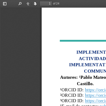
of 24
Toggle
Find
Previous
Next
Sidebar
IMPLEMENT
ACTIVIDAD
IMPLEMENTATI
COMMUNI
Autor
es
:
¹
Pablo Mateo 
Castillo
.
¹
ORCID ID:
https://orc
²ORCID ID:
https://orc
³
ORCID ID:
https://orc
¹
E
-
mail de contacto:
pab