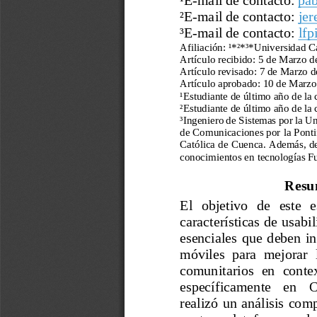
²E
-
mail de contacto:
jer
³
E
-
mail de contacto:
lf
Afiliación:
¹*
²*
³*
Universidad Ca
Artículo recibido: 
5
de 
Marzo
d
Artículo revisado: 
7
de 
Marz
o
d
Artículo aprobado: 
10 de Marzo
¹
Estudiante de último año de la 
²
Estudiante de último año de la 
³
Ingeniero de Sistemas por la Un
de 
Comunicaciones por la Pontif
Católica de Cuenca. Además, des
conocimientos en tecnologías Fu
Resu
El   objetivo   de   este   
características de usabi
esenciales  que  deben  in
móviles  para  mejorar  l
comunitarios  en  conte
específicamente    en    
realizó un análisis com