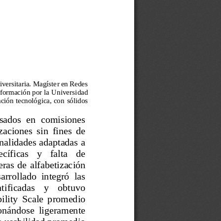
iversitaria. Magíste
r en Redes 
formación por la Universi
dad 
ción tecnológica, con 
só
lidos 
sados  en  comisiones 
aciones  sin  fines  de 
nalidades adaptadas a 
ecíficas   y   falta   de 
ras  de  alfabetización 
sarrollado  integró  las 
tificadas    y    obtuvo 
ility  Scale  promedio 
ionándose  ligeramente 
e usabilidad promedio 