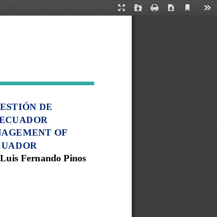
Current
Presentation
Open
Print
Download
Too
View
Mode
ESTIÓN DE 
 ECUADOR
NAGEMENT OF 
ECUADOR
³
Luis Fernando Pinos 