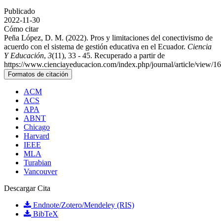
Publicado
2022-11-30
Cómo citar
Peña López, D. M. (2022). Pros y limitaciones del conectivismo de
acuerdo con el sistema de gestión educativa en el Ecuador.
Ciencia
Y Educación
,
3
(11), 33 - 45. Recuperado a partir de
https://www.cienciayeducacion.com/index.php/journal/article/view/1
Formatos de citación
ACM
ACS
APA
ABNT
Chicago
Harvard
IEEE
MLA
Turabian
Vancouver
Descargar Cita
Endnote/Zotero/Mendeley (RIS)
BibTeX