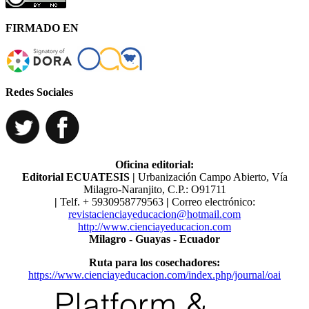
FIRMADO EN
Redes Sociales
Oficina editorial:
Editorial ECUATESIS
|
Urbanización Campo Abierto, Vía
Milagro-Naranjito, C.P.: O91711
|
Telf. ​​+ 5930958779563
|
Correo electrónico:
revistacienciayeducacion@hotmail.com
http://www.cienciayeducacion.com
Milagro - Guayas - Ecuador
Ruta para los cosechadores:
https://www.cienciayeducacion.com/index.php/journal/oai