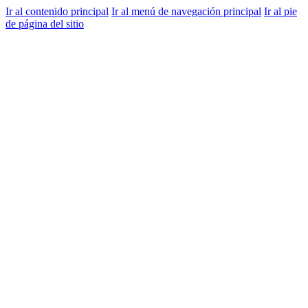
Ir al contenido principal
Ir al menú de navegación principal
Ir al pie
de página del sitio