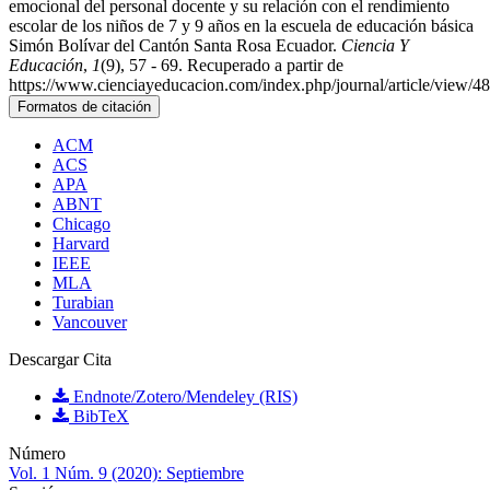
emocional del personal docente y su relación con el rendimiento
escolar de los niños de 7 y 9 años en la escuela de educación básica
Simón Bolívar del Cantón Santa Rosa Ecuador.
Ciencia Y
Educación
,
1
(9), 57 - 69. Recuperado a partir de
https://www.cienciayeducacion.com/index.php/journal/article/view/48
Formatos de citación
ACM
ACS
APA
ABNT
Chicago
Harvard
IEEE
MLA
Turabian
Vancouver
Descargar Cita
Endnote/Zotero/Mendeley (RIS)
BibTeX
Número
Vol. 1 Núm. 9 (2020): Septiembre