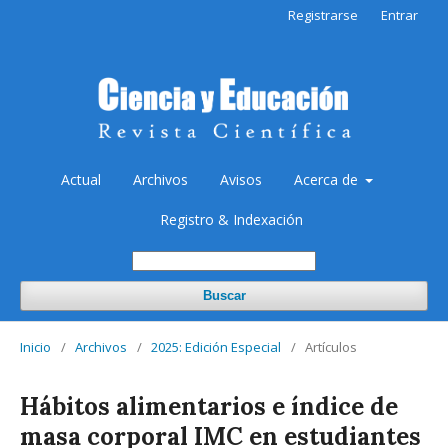
Registrarse
Entrar
Actual
Archivos
Avisos
Acerca de
Registro & Indexación
Buscar
Inicio
/
Archivos
/
2025: Edición Especial
/
Artículos
Hábitos alimentarios e índice de
masa corporal IMC en estudiantes