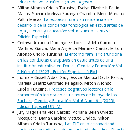
Educación: Vol. 6 Núm. 8 (2025): Agosto
Milton Alfonso Criollo Turusina, Evelyn Elizabeth Paltin
Macas, Shecira Melissa Sarango Chamba, Merci Mariana
Paltin Macas,
La lectoescritura y su incidencia en el
desarrollo de la conciencia fonológica en estudiantes de
Loja
,
Ciencia y Educación: Vol. 6 Núm. 6.1 (2025):
Edición Especial II
Cinthya Roxanna Domínguez Torres, Arleth Carmen
Martínez García, María Angélica Martínez García, Milton
Alfonso Criollo Turusina,
El entorno familiar disfuncional
en las conductas disruptivas en estudiantes de una
institución educativa en Daule
,
Ciencia y Educación: Vol.
6 Núm. 6.1 (2025): Edición Especial UNEMI
Jhomary Gissell Aldaz Diaz, Jéssica Mariuxi Dávila Pardo,
Mariela Beatriz Garofalo Pelagallo, Milton Alfonso
Criollo Turusina,
Procesos cognitivos lectores en la
comprensión lectora en estudiantes de la Joya de los
Sachas
,
Ciencia y Educación: Vol. 6 Núm. 6.1 (2025):
Edición Especial UNEMI
Jury Magdalena Rios Castillo, Adriana Belén Oviedo
Mosquera, Diana Carolina Matute Lindao, Milton
Alfonso Criollo Turusina,
Las TIC en la discapacidad
auditiva en estudiantes de una unidad educativa
,
Ciencia