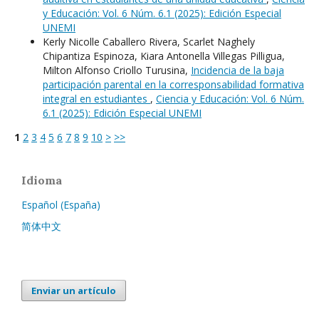
y Educación: Vol. 6 Núm. 6.1 (2025): Edición Especial
UNEMI
Kerly Nicolle Caballero Rivera, Scarlet Naghely
Chipantiza Espinoza, Kiara Antonella Villegas Pilligua,
Milton Alfonso Criollo Turusina,
Incidencia de la baja
participación parental en la corresponsabilidad formativa
integral en estudiantes
,
Ciencia y Educación: Vol. 6 Núm.
6.1 (2025): Edición Especial UNEMI
1
2
3
4
5
6
7
8
9
10
>
>>
Idioma
Español (España)
简体中文
Enviar un artículo