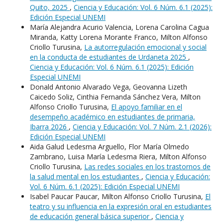
Quito, 2025
,
Ciencia y Educación: Vol. 6 Núm. 6.1 (2025):
Edición Especial UNEMI
María Alejandra Acurio Valencia, Lorena Carolina Cagua
Miranda, Katty Lorena Morante Franco, Milton Alfonso
Criollo Turusina,
La autorregulación emocional y social
en la conducta de estudiantes de Urdaneta 2025
,
Ciencia y Educación: Vol. 6 Núm. 6.1 (2025): Edición
Especial UNEMI
Donald Antonio Alvarado Vega, Geovanna Lizeth
Caicedo Soliz, Cinthia Fernanda Sánchez Vera, Milton
Alfonso Criollo Turusina,
El apoyo familiar en el
desempeño académico en estudiantes de primaria,
Ibarra 2026
,
Ciencia y Educación: Vol. 7 Núm. 2.1 (2026):
Edición Especial UNEMI
Aida Galud Ledesma Arguello, Flor María Olmedo
Zambrano, Luisa María Ledesma Riera, Milton Alfonso
Criollo Turusina,
Las redes sociales en los trastornos de
la salud mental en los estudiantes
,
Ciencia y Educación:
Vol. 6 Núm. 6.1 (2025): Edición Especial UNEMI
Isabel Paucar Paucar, Milton Alfonso Criollo Turusina,
El
teatro y su influencia en la expresión oral en estudiantes
de educación general básica superior
,
Ciencia y