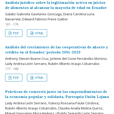
Análisis jurídico sobre la legitimación activa en juicios
de alimentos al alcanzar la mayoría de edad en Ecuador
Galaliz Gabriela Gavilanes Gonzaga, Diana Carolina Luna
Navarrete, Edward Fabricio Freire Gaibor
161 - 176
PDF
HTML
Análisis del crecimiento de las cooperativas de ahorro y
crédito en el Ecuador: periodo 2015-2023
Anthony Steven Bueno Cruz, Jorlene del Cisne Fernández Moreno,
Lady Andrea León Serrano, Rubén Alberto Araujo Cobarrubio
177 - 188
PDF
HTML
Prácticas de comercio justo en los emprendimientos de
la economía popular y solidaria, Parroquia Unión Lojana
Lady Andrea León Serrano, Yulexsy Roxsana Paute Córdova,
Rubén Alberto Araujo Cobarrubio, Claudia Analía Molina Quiroz,
Miguel Geovanny Mora Jiménez, Ubaldo Segundo León Serrano