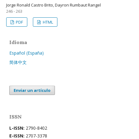
Jorge Ronald Castro Brito, Dayron Rumbaut Rangel
246 - 263
PDF
HTML
Idioma
Español (España)
简体中文
Enviar un artículo
ISSN
L-ISSN:
2790-8402
E-ISSN:
2707-3378