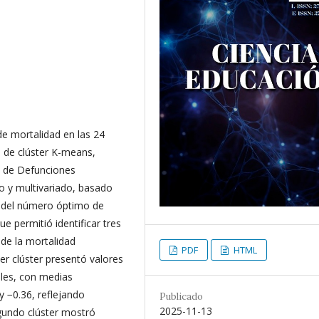
de mortalidad en las 24
s de clúster K-means,
o de Defunciones
o y multivariado, basado
n del número óptimo de
 permitió identificar tres
 de la mortalidad
PDF
HTML
mer clúster presentó valores
bles, con medias
y −0.36, reflejando
Publicado
2025-11-13
gundo clúster mostró