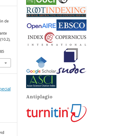
ión de
ante
(10.2),
885
pecial
Antiplagio
vid