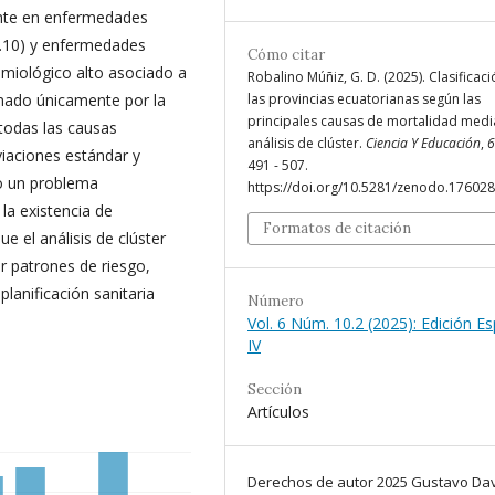
ente en enfermedades
(1.10) y enfermedades
Cómo citar
emiológico alto asociado a
Robalino Múñiz, G. D. (2025). Clasificac
ormado únicamente por la
las provincias ecuatorianas según las
principales causas de mortalidad medi
 todas las causas
análisis de clúster.
Ciencia Y Educación
,
6
viaciones estándar y
491 - 507.
do un problema
https://doi.org/10.5281/zenodo.17602
la existencia de
Formatos de citación
e el análisis de clúster
r patrones de riesgo,
 planificación sanitaria
Número
Vol. 6 Núm. 10.2 (2025): Edición Es
IV
Sección
Artículos
Derechos de autor 2025 Gustavo Da