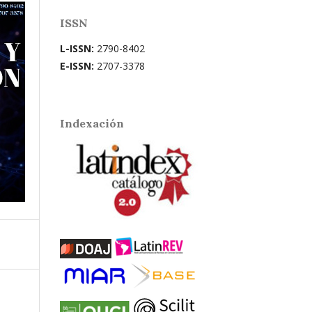
ISSN
L-ISSN:
2790-8402
E-ISSN:
2707-3378
Indexación