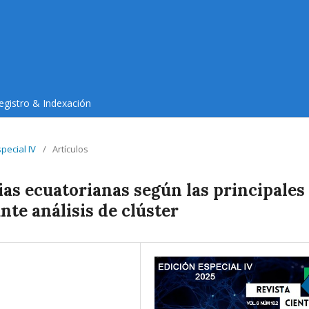
egistro & Indexación
special IV
/
Artículos
ias ecuatorianas según las principales
te análisis de clúster