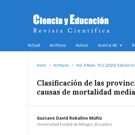
Actual
Archivos
Avisos
Acerca de
R
Inicio
/
Archivos
/
Vol. 6 Núm. 10.2 (2025): Edición E
Clasificación de las provinc
causas de mortalidad median
Gustavo David Robalino Múñiz
Universidad Estatal de Milagro, (Ecuador).