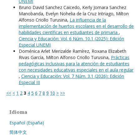
UNEMI
Bruno David Sanchez Caicedo, Kerly Jomara Sanchez
Manobanda, Evelyn Nohelia de la Cruz Intriago, Milton
Alfonso Criollo Turusina,
La influencia de la
implementación de huertos escolares en el desarrollo de
habilidades científicas en estudiantes de primaria
,
Ciencia y Educación: Vol. 6 Núm. 10.1 (2025): Edición
Especial UNEMI
Doménica Arlet Merizalde Ramírez, Roxana Elizabeth
Rivas García, Milton Alfonso Criollo Turusina,
Prácticas
pedagógicas inclusivas para la atención de estudiantes
con necesidades educativas especiales en el aula regular
,
Ciencia y Educación: Vol. 7 Núm. 3.1 (2026): Edición
Especial III
<<
<
1
2
3
4
5
6
7
8
9
10
>
>>
Idioma
Español (España)
简体中文