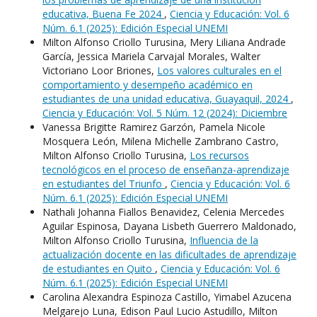
educativa, Buena Fe 2024
,
Ciencia y Educación: Vol. 6
Núm. 6.1 (2025): Edición Especial UNEMI
Milton Alfonso Criollo Turusina, Mery Liliana Andrade
García, Jessica Mariela Carvajal Morales, Walter
Victoriano Loor Briones,
Los valores culturales en el
comportamiento y desempeño académico en
estudiantes de una unidad educativa, Guayaquil, 2024
,
Ciencia y Educación: Vol. 5 Núm. 12 (2024): Diciembre
Vanessa Brigitte Ramirez Garzón, Pamela Nicole
Mosquera León, Milena Michelle Zambrano Castro,
Milton Alfonso Criollo Turusina,
Los recursos
tecnológicos en el proceso de enseñanza-aprendizaje
en estudiantes del Triunfo
,
Ciencia y Educación: Vol. 6
Núm. 6.1 (2025): Edición Especial UNEMI
Nathali Johanna Fiallos Benavidez, Celenia Mercedes
Aguilar Espinosa, Dayana Lisbeth Guerrero Maldonado,
Milton Alfonso Criollo Turusina,
Influencia de la
actualización docente en las dificultades de aprendizaje
de estudiantes en Quito
,
Ciencia y Educación: Vol. 6
Núm. 6.1 (2025): Edición Especial UNEMI
Carolina Alexandra Espinoza Castillo, Yimabel Azucena
Melgarejo Luna, Edison Paul Lucio Astudillo, Milton