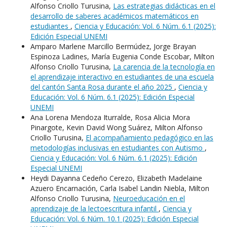
Alfonso Criollo Turusina,
Las estrategias didácticas en el
desarrollo de saberes académicos matemáticos en
estudiantes
,
Ciencia y Educación: Vol. 6 Núm. 6.1 (2025):
Edición Especial UNEMI
Amparo Marlene Marcillo Bermúdez, Jorge Brayan
Espinoza Ladines, María Eugenia Conde Escobar, Milton
Alfonso Criollo Turusina,
La carencia de la tecnología en
el aprendizaje interactivo en estudiantes de una escuela
del cantón Santa Rosa durante el año 2025
,
Ciencia y
Educación: Vol. 6 Núm. 6.1 (2025): Edición Especial
UNEMI
Ana Lorena Mendoza Iturralde, Rosa Alicia Mora
Pinargote, Kevin David Wong Suárez, Milton Alfonso
Criollo Turusina,
El acompañamiento pedagógico en las
metodologías inclusivas en estudiantes con Autismo
,
Ciencia y Educación: Vol. 6 Núm. 6.1 (2025): Edición
Especial UNEMI
Heydi Dayanna Cedeño Cerezo, Elizabeth Madelaine
Azuero Encarnación, Carla Isabel Landin Niebla, Milton
Alfonso Criollo Turusina,
Neuroeducación en el
aprendizaje de la lectoescritura infantil
,
Ciencia y
Educación: Vol. 6 Núm. 10.1 (2025): Edición Especial