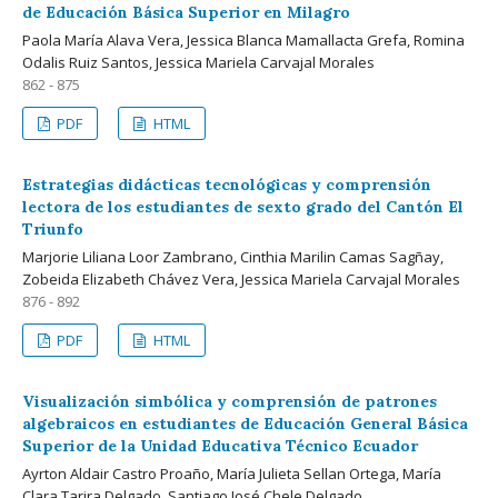
de Educación Básica Superior en Milagro
Paola María Alava Vera, Jessica Blanca Mamallacta Grefa, Romina
Odalis Ruiz Santos, Jessica Mariela Carvajal Morales
862 - 875
PDF
HTML
Estrategias didácticas tecnológicas y comprensión
lectora de los estudiantes de sexto grado del Cantón El
Triunfo
Marjorie Liliana Loor Zambrano, Cinthia Marilin Camas Sagñay,
Zobeida Elizabeth Chávez Vera, Jessica Mariela Carvajal Morales
876 - 892
PDF
HTML
Visualización simbólica y comprensión de patrones
algebraicos en estudiantes de Educación General Básica
Superior de la Unidad Educativa Técnico Ecuador
Ayrton Aldair Castro Proaño, María Julieta Sellan Ortega, María
Clara Tarira Delgado, Santiago José Chele Delgado