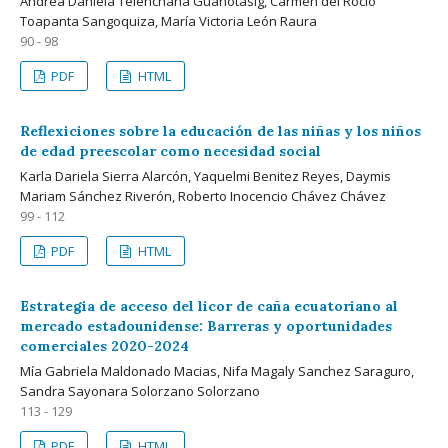
Andrea Daniela Telenchana Guanotasig, Carmen del Rocío
Toapanta Sangoquiza, María Victoria León Raura
90 - 98
PDF
HTML
Reflexiciones sobre la educación de las niñas y los niños
de edad preescolar como necesidad social
Karla Dariela Sierra Alarcón, Yaquelmi Benitez Reyes, Daymis
Mariam Sánchez Riverón, Roberto Inocencio Chávez Chávez
99 - 112
PDF
HTML
Estrategia de acceso del licor de caña ecuatoriano al
mercado estadounidense: Barreras y oportunidades
comerciales 2020-2024
Mía Gabriela Maldonado Macias, Nifa Magaly Sanchez Saraguro,
Sandra Sayonara Solorzano Solorzano
113 - 129
PDF
HTML