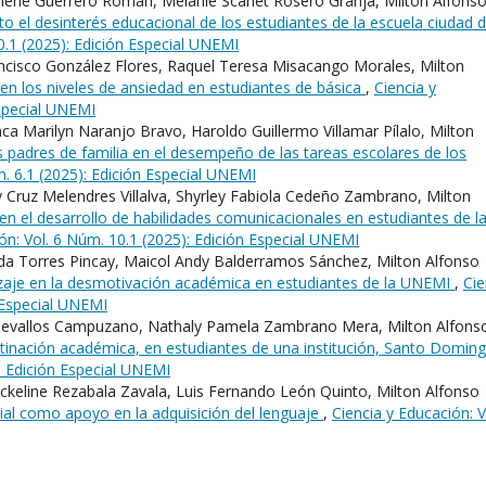
lene Guerrero Roman, Melanie Scarlet Rosero Granja, Milton Alfons
ecto el desinterés educacional de los estudiantes de la escuela ciudad 
0.1 (2025): Edición Especial UNEMI
ncisco González Flores, Raquel Teresa Misacango Morales, Milton
 en los niveles de ansiedad en estudiantes de básica
,
Ciencia y
Especial UNEMI
 Marilyn Naranjo Bravo, Haroldo Guillermo Villamar Pílalo, Milton
os padres de familia en el desempeño de las tareas escolares de los
m. 6.1 (2025): Edición Especial UNEMI
 Cruz Melendres Villalva, Shyrley Fabiola Cedeño Zambrano, Milton
 en el desarrollo de habilidades comunicacionales en estudiantes de l
ón: Vol. 6 Núm. 10.1 (2025): Edición Especial UNEMI
anda Torres Pincay, Maicol Andy Balderramos Sánchez, Milton Alfonso
izaje en la desmotivación académica en estudiantes de la UNEMI
,
Cie
n Especial UNEMI
 Cevallos Campuzano, Nathaly Pamela Zambrano Mera, Milton Alfons
astinación académica, en estudiantes de una institución, Santo Domin
): Edición Especial UNEMI
ackeline Rezabala Zavala, Luis Fernando León Quinto, Milton Alfonso
ficial como apoyo en la adquisición del lenguaje
,
Ciencia y Educación: V