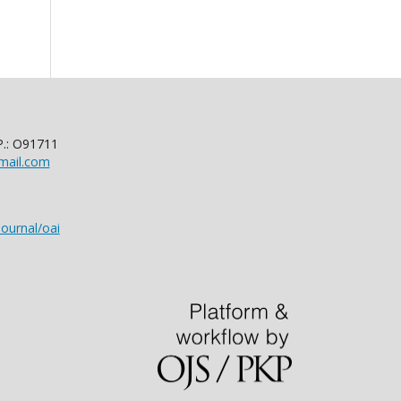
P.: O91711
mail.com
ournal/oai