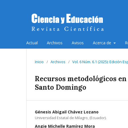
Actual
Archivos
Avisos
Acerca de
R
Inicio
/
Archivos
/
Vol. 6 Núm. 6.1 (2025): Edición E
Recursos metodológicos en 
Santo Domingo
Génesis Abigail Chávez Lozano
Universidad Estatal de Milagro, (Ecuador).
Angie Michelle Ramírez Mora