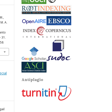
M.,
 M. A.
Santo
- 31.
858
ecial
Antiplagio
ail