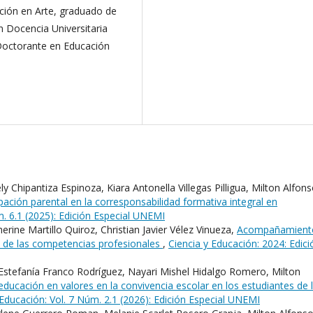
ación en Arte, graduado de
n Docencia Universitaria
 Doctorante en Educación
ly Chipantiza Espinoza, Kiara Antonella Villegas Pilligua, Milton Alfon
ipación parental en la corresponsabilidad formativa integral en
m. 6.1 (2025): Edición Especial UNEMI
erine Martillo Quiroz, Christian Javier Vélez Vinueza,
Acompañamient
to de las competencias profesionales
,
Ciencia y Educación: 2024: Edici
Estefanía Franco Rodríguez, Nayari Mishel Hidalgo Romero, Milton
 educación en valores en la convivencia escolar en los estudiantes de 
 Educación: Vol. 7 Núm. 2.1 (2026): Edición Especial UNEMI