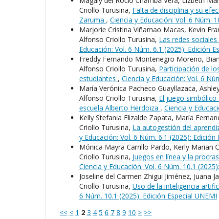
Magaly del Rocío Chamba Vera, Lizbeth Mar
Criollo Turusina,
Falta de disciplina y su ef
Zaruma
,
Ciencia y Educación: Vol. 6 Núm. 1
Marjorie Cristina Viñamao Macas, Kevin Fra
Alfonso Criollo Turusina,
Las redes sociales
Educación: Vol. 6 Núm. 6.1 (2025): Edición 
Freddy Fernando Montenegro Moreno, Bianca
Alfonso Criollo Turusina,
Participación de l
estudiantes
,
Ciencia y Educación: Vol. 6 Nú
María Verónica Pacheco Guayllazaca, Ashley
Alfonso Criollo Turusina,
El juego simbólico
escuela Alberto Herdoiza
,
Ciencia y Educaci
Kelly Stefania Elizalde Zapata, María Fern
Criollo Turusina,
La autogestión del aprend
y Educación: Vol. 6 Núm. 6.1 (2025): Edició
Mónica Mayra Carrillo Pardo, Kerly Marian
Criollo Turusina,
Juegos en línea y la procr
Ciencia y Educación: Vol. 6 Núm. 10.1 (2025
Joseline del Carmen Zhigui Jiménez, Juana J
Criollo Turusina,
Uso de la inteligencia arti
6 Núm. 10.1 (2025): Edición Especial UNEMI
<<
<
1
2
3
4
5
6
7
8
9
10
>
>>