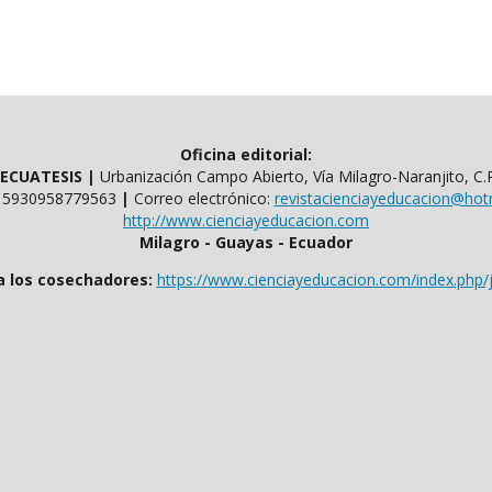
Oficina editorial:
l ECUATESIS
|
Urbanización Campo Abierto, Vía Milagro-Naranjito, C.
​​+ 5930958779563
|
Correo electrónico:
revistacienciayeducacion@hot
http://www.cienciayeducacion.com
Milagro - Guayas - Ecuador
a los cosechadores:
https://www.cienciayeducacion.com/index.php/j