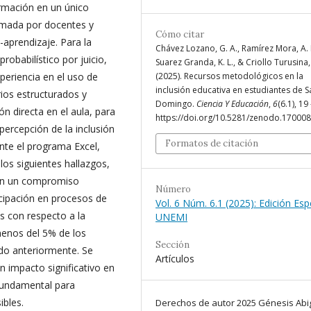
ormación en un único
rmada por docentes y
Cómo citar
aprendizaje. Para la
Chávez Lozano, G. A., Ramírez Mora, A. 
robabilístico por juicio,
Suarez Granda, K. L., & Criollo Turusina,
periencia en el uso de
(2025). Recursos metodológicos en la
inclusión educativa en estudiantes de 
ios estructurados y
Domingo.
Ciencia Y Educación
,
6
(6.1), 19 
 directa en el aula, para
https://doi.org/10.5281/zenodo.17000
percepción de la inclusión
Formatos de citación
ante el programa Excel,
los siguientes hallazgos,
an un compromiso
Número
icipación en procesos de
Vol. 6 Núm. 6.1 (2025): Edición Esp
s con respecto a la
UNEMI
menos del 5% de los
Sección
do anteriormente. Se
Artículos
 impacto significativo en
 fundamental para
ibles.
Derechos de autor 2025 Génesis Abig