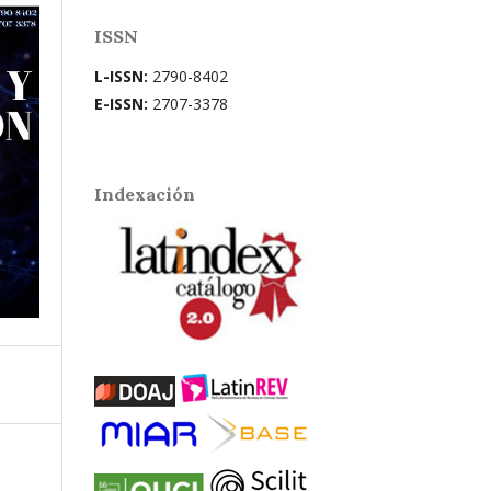
ISSN
L-ISSN:
2790-8402
E-ISSN:
2707-3378
Indexación