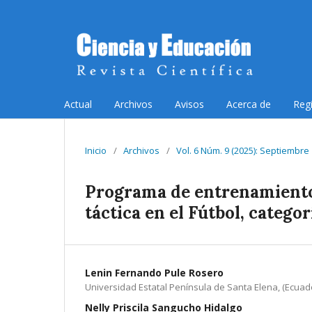
Actual
Archivos
Avisos
Acerca de
Reg
Inicio
/
Archivos
/
Vol. 6 Núm. 9 (2025): Septiembre
Programa de entrenamiento 
táctica en el Fútbol, categor
Lenin Fernando Pule Rosero
Universidad Estatal Península de Santa Elena, (Ecuado
Nelly Priscila Sangucho Hidalgo