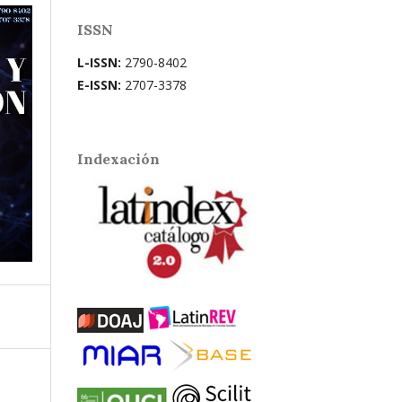
ISSN
L-ISSN:
2790-8402
E-ISSN:
2707-3378
Indexación