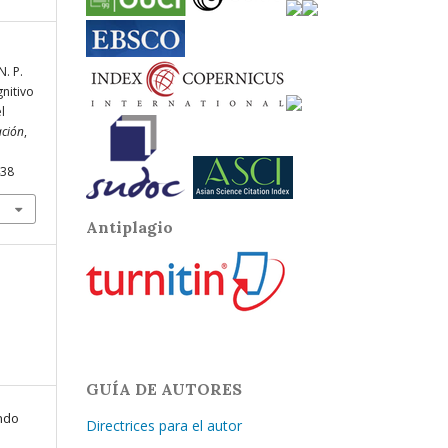
N. P.
nitivo
l
ación
,
438
Antiplagio
GUÍA DE AUTORES
ndo
Directrices para el autor