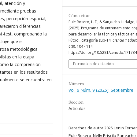
l, atención y
s mediante pruebas
Cómo citar
nes, percepción espacial,
Pule Rosero, L. F., & Sangucho Hidalgo, 
arecieron diferencias
(2025). Programa de entrenamiento cog
ost-test, comprobando la
para desarrollar la técnica y táctica en e
Fútbol, categoría sub-14.
Ciencia Y Educ
cluye que el
6
(9), 104 - 114.
erosa metodológica
https://doi.org/10.5281/zenodo.17173
listas en la etapa
Formatos de citación
 como la comprensión
tantes en los resultados
tualmente se encuentra en
Número
Vol. 6 Núm. 9 (2025): Septiembre
Sección
Artículos
Derechos de autor 2025 Lenin Ferna
Pule Rosero, Nelly Priscila Sangucho