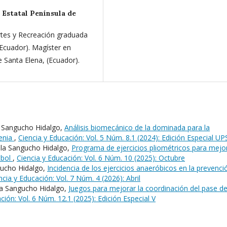
 Estatal Península de
ortes y Recreación graduada
(Ecuador). Magíster en
 Santa Elena, (Ecuador).
la Sangucho Hidalgo,
Análisis biomecánico de la dominada para la
tenia
,
Ciencia y Educación: Vol. 5 Núm. 8.1 (2024): Edición Especial UP
cila Sangucho Hidalgo,
Programa de ejercicios pliométricos para mejo
tbol
,
Ciencia y Educación: Vol. 6 Núm. 10 (2025): Octubre
ngucho Hidalgo,
Incidencia de los ejercicios anaeróbicos en la prevenci
ncia y Educación: Vol. 7 Núm. 4 (2026): Abril
ila Sangucho Hidalgo,
Juegos para mejorar la coordinación del pase de
ción: Vol. 6 Núm. 12.1 (2025): Edición Especial V