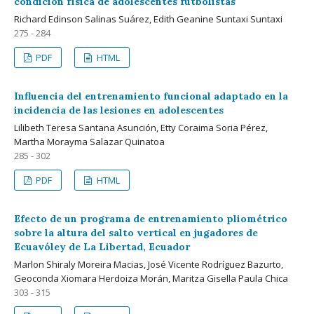
condición física de adolescentes futbolistas
Richard Edinson Salinas Suárez, Edith Geanine Suntaxi Suntaxi
275 - 284
PDF
HTML
Influencia del entrenamiento funcional adaptado en la
incidencia de las lesiones en adolescentes
Lilibeth Teresa Santana Asunción, Etty Coraima Soria Pérez,
Martha Morayma Salazar Quinatoa
285 - 302
PDF
HTML
Efecto de un programa de entrenamiento pliométrico
sobre la altura del salto vertical en jugadores de
Ecuavóley de La Libertad, Ecuador
Marlon Shiraly Moreira Macias, José Vicente Rodríguez Bazurto,
Geoconda Xiomara Herdoiza Morán, Maritza Gisella Paula Chica
303 - 315