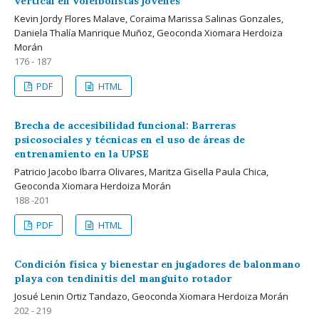
vertical en voleibolistas jóvenes
Kevin Jordy Flores Malave, Coraima Marissa Salinas Gonzales,
Daniela Thalía Manrique Muñoz, Geoconda Xiomara Herdoiza
Morán
176 - 187
PDF
HTML
Brecha de accesibilidad funcional: Barreras
psicosociales y técnicas en el uso de áreas de
entrenamiento en la UPSE
Patricio Jacobo Ibarra Olivares, Maritza Gisella Paula Chica,
Geoconda Xiomara Herdoiza Morán
188 -201
PDF
HTML
Condición física y bienestar en jugadores de balonmano
playa con tendinitis del manguito rotador
Josué Lenin Ortiz Tandazo, Geoconda Xiomara Herdoiza Morán
202 - 219