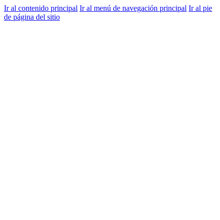
Ir al contenido principal
Ir al menú de navegación principal
Ir al pie
de página del sitio