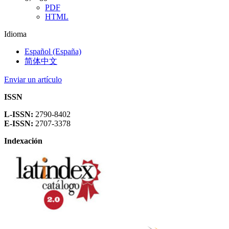
PDF
HTML
Idioma
Español (España)
简体中文
Enviar un artículo
ISSN
L-ISSN:
2790-8402
E-ISSN:
2707-3378
Indexación