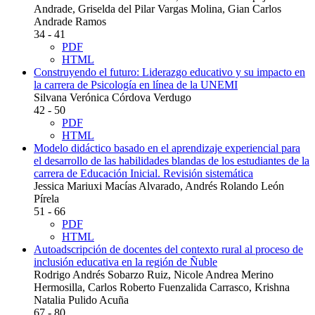
Andrade, Griselda del Pilar Vargas Molina, Gian Carlos
Andrade Ramos
34 - 41
PDF
HTML
Construyendo el futuro: Liderazgo educativo y su impacto en
la carrera de Psicología en línea de la UNEMI
Silvana Verónica Córdova Verdugo
42 - 50
PDF
HTML
Modelo didáctico basado en el aprendizaje experiencial para
el desarrollo de las habilidades blandas de los estudiantes de la
carrera de Educación Inicial. Revisión sistemática
Jessica Mariuxi Macías Alvarado, Andrés Rolando León
Pírela
51 - 66
PDF
HTML
Autoadscripción de docentes del contexto rural al proceso de
inclusión educativa en la región de Ñuble
Rodrigo Andrés Sobarzo Ruiz, Nicole Andrea Merino
Hermosilla, Carlos Roberto Fuenzalida Carrasco, Krishna
Natalia Pulido Acuña
67 - 80