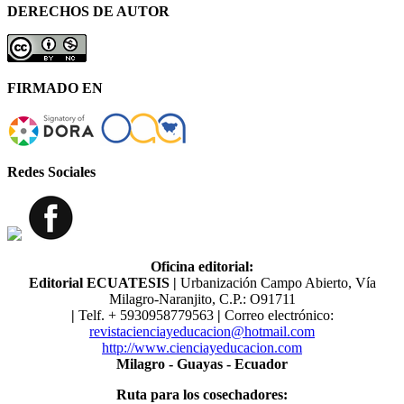
DERECHOS DE AUTOR
FIRMADO EN
Redes Sociales
Oficina editorial:
Editorial ECUATESIS
|
Urbanización Campo Abierto, Vía
Milagro-Naranjito, C.P.: O91711
|
Telf. ​​+ 5930958779563
|
Correo electrónico:
revistacienciayeducacion@hotmail.com
http://www.cienciayeducacion.com
Milagro - Guayas - Ecuador
Ruta para los cosechadores: