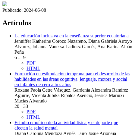
Publicado:
2024-06-08
Artículos
La educación inclusiva en la enseñanza superior ecuatoriana
Jenniffer Katherine Corozo Nazareno, Diana Gabriela Arroyo
Álvarez, Johanna Vanessa Ladinez Garcés, Ana Karina Albán
Peña
6 - 19
PDF
HTML
Formación en estimulación temprana para el desarrollo de las
habilidades en las áreas cognitiva, lenguaje, motora y social
en infantes de cero a tres años
Roxana Paola Cetre Vásquez, Gardenia Alexandra Ramírez
Aguirre, Vicenta Jubika Ripalda Asencio, Jessica Mariuxi
Macías Alvarado
20 - 33
PDF
HTML
Estudio empírico de la actividad física y el deporte que
afectan la salud mental
Diana Carolina Mendoza Avilés, Jairo Josue Ariopaja