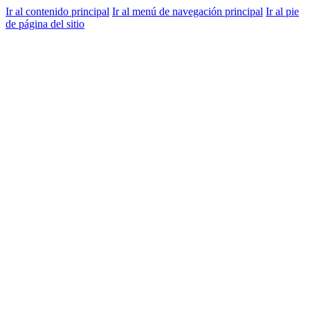
Ir al contenido principal
Ir al menú de navegación principal
Ir al pie
de página del sitio