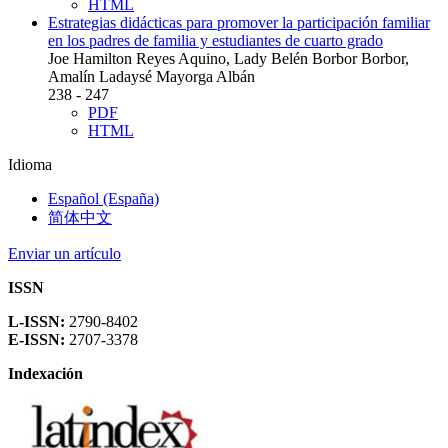
HTML
Estrategias didácticas para promover la participación familiar
en los padres de familia y estudiantes de cuarto grado
Joe Hamilton Reyes Aquino, Lady Belén Borbor Borbor,
Amalín Ladaysé Mayorga Albán
238 - 247
PDF
HTML
Idioma
Español (España)
简体中文
Enviar un artículo
ISSN
L-ISSN:
2790-8402
E-ISSN:
2707-3378
Indexación