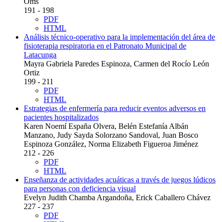
Oms
191 - 198
PDF
HTML
Análisis técnico-operativo para la implementación del área de
fisioterapia respiratoria en el Patronato Municipal de
Latacunga
Mayra Gabriela Paredes Espinoza, Carmen del Rocío León
Ortiz
199 - 211
PDF
HTML
Estrategias de enfermería para reducir eventos adversos en
pacientes hospitalizados
Karen Noemí España Olvera, Belén Estefanía Albán
Manzano, Judy Sayda Solorzano Sandoval, Juan Bosco
Espinoza González, Norma Elizabeth Figueroa Jiménez
212 - 226
PDF
HTML
Enseñanza de actividades acuáticas a través de juegos lúdicos
para personas con deficiencia visual
Evelyn Judith Chamba Argandoña, Erick Caballero Chávez
227 - 237
PDF