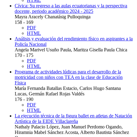
HTML
Cívica: Su regreso a las aulas ecuatorianas y la perspectiva
docente, periodo académico 2024 - 2025
Mayra Aracely Chanatásig Pulloquinga
158 - 169
PDF
HTML
Análisis y evaluación del rendimiento físico en aspirantes a la
Policía Nacional
Angela Marivel Usuño Paula, Maritza Gisella Paula Chica
170 - 175
PDF
HTML
Programa de actividades lúdicas para el desarrollo de la
motricidad con niños con TEA en la clase de Educación
Física
María Fernanda Batallas Estacio, Carlos Hugo Santana
Lucas, Germán Rafael Rojas Valdés
176 - 190
PDF
HTML
La ejecución técnica de la figura ballet en atletas de Natación
Artística de la EIDE Villaclareña
Nathaly Palacio López, Juan Manuel Perdomo Ogando,
Hiramnia Mabel Sánchez Acosta, Alberto Bautista Sánchez