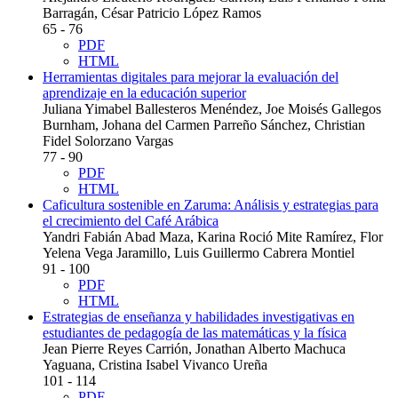
Barragán, César Patricio López Ramos
65 - 76
PDF
HTML
Herramientas digitales para mejorar la evaluación del
aprendizaje en la educación superior
Juliana Yimabel Ballesteros Menéndez, Joe Moisés Gallegos
Burnham, Johana del Carmen Parreño Sánchez, Christian
Fidel Solorzano Vargas
77 - 90
PDF
HTML
Caficultura sostenible en Zaruma: Análisis y estrategias para
el crecimiento del Café Arábica
Yandri Fabián Abad Maza, Karina Roció Mite Ramírez, Flor
Yelena Vega Jaramillo, Luis Guillermo Cabrera Montiel
91 - 100
PDF
HTML
Estrategias de enseñanza y habilidades investigativas en
estudiantes de pedagogía de las matemáticas y la física
Jean Pierre Reyes Carrión, Jonathan Alberto Machuca
Yaguana, Cristina Isabel Vivanco Ureña
101 - 114
PDF