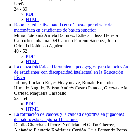
Ureña
24 - 39
PDF
HTML
Robótica educativa para la enseñanza- aprendizaje de
matemática en estudiantes de básica superior
Mirna Estefanía Arrieta Ramírez, Esthela Julissa Herrera
Camacho, Johanna Del Carmen Parreño Sánchez, Julia
Orlenda Robinson Aguirre
40 - 52
PDF
HTML
La danza folclórica: Herramienta pedagógica para la inclusión
de estudiantes con discapacidad intelectual en la Educación
Física
Johnny Luciano Reyes Huayamave, Ronald Rolando
Hurtado Angulo, Edison Andrés Castro Pantoja, Giceya de la
Caridad Maqueira Caraballo
53 - 64
PDF
HTML
La formación de valores y la calidad deportiva en jugadores
de baloncesto categoría 11-12 años
Danilo Charchabal Pérez, Nefi Manuel Galán Cherrez,
Alejandro Eleuterio Rodríguez Carrión, Luis Fernando Poma