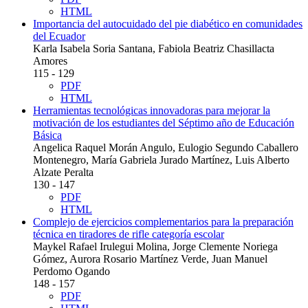
HTML
Importancia del autocuidado del pie diabético en comunidades
del Ecuador
Karla Isabela Soria Santana, Fabiola Beatriz Chasillacta
Amores
115 - 129
PDF
HTML
Herramientas tecnológicas innovadoras para mejorar la
motivación de los estudiantes del Séptimo año de Educación
Básica
Angelica Raquel Morán Angulo, Eulogio Segundo Caballero
Montenegro, María Gabriela Jurado Martínez, Luis Alberto
Alzate Peralta
130 - 147
PDF
HTML
Complejo de ejercicios complementarios para la preparación
técnica en tiradores de rifle categoría escolar
Maykel Rafael Irulegui Molina, Jorge Clemente Noriega
Gómez, Aurora Rosario Martínez Verde, Juan Manuel
Perdomo Ogando
148 - 157
PDF