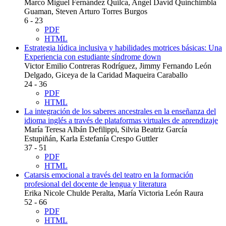
Marco Miguel Fernández Quilca, Angel David Quinchimbla
Guaman, Steven Arturo Torres Burgos
6 - 23
PDF
HTML
Estrategia lúdica inclusiva y habilidades motrices básicas: Una
Experiencia con estudiante síndrome down
Victor Emilio Contreras Rodríguez, Jimmy Fernando León
Delgado, Giceya de la Caridad Maqueira Caraballo
24 - 36
PDF
HTML
La integración de los saberes ancestrales en la enseñanza del
idioma inglés a través de plataformas virtuales de aprendizaje
María Teresa Albán Defilippi, Silvia Beatriz García
Estupiñán, Karla Estefanía Crespo Guttler
37 - 51
PDF
HTML
Catarsis emocional a través del teatro en la formación
profesional del docente de lengua y literatura
Erika Nicole Chulde Peralta, María Victoria León Raura
52 - 66
PDF
HTML