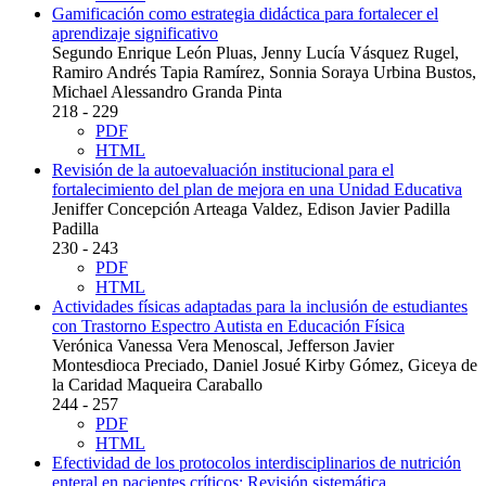
Gamificación como estrategia didáctica para fortalecer el
aprendizaje significativo
Segundo Enrique León Pluas, Jenny Lucía Vásquez Rugel,
Ramiro Andrés Tapia Ramírez, Sonnia Soraya Urbina Bustos,
Michael Alessandro Granda Pinta
218 - 229
PDF
HTML
Revisión de la autoevaluación institucional para el
fortalecimiento del plan de mejora en una Unidad Educativa
Jeniffer Concepción Arteaga Valdez, Edison Javier Padilla
Padilla
230 - 243
PDF
HTML
Actividades físicas adaptadas para la inclusión de estudiantes
con Trastorno Espectro Autista en Educación Física
Verónica Vanessa Vera Menoscal, Jefferson Javier
Montesdioca Preciado, Daniel Josué Kirby Gómez, Giceya de
la Caridad Maqueira Caraballo
244 - 257
PDF
HTML
Efectividad de los protocolos interdisciplinarios de nutrición
enteral en pacientes críticos: Revisión sistemática