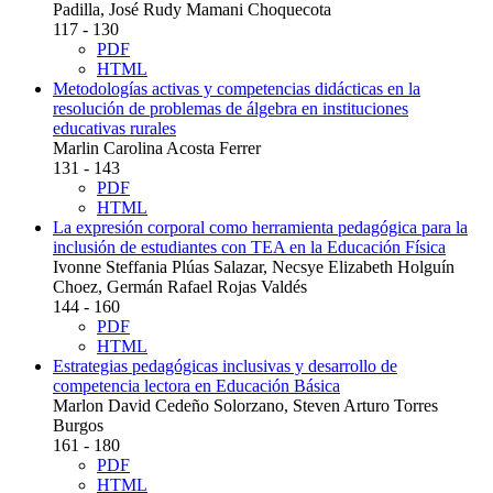
Padilla, José Rudy Mamani Choquecota
117 - 130
PDF
HTML
Metodologías activas y competencias didácticas en la
resolución de problemas de álgebra en instituciones
educativas rurales
Marlin Carolina Acosta Ferrer
131 - 143
PDF
HTML
La expresión corporal como herramienta pedagógica para la
inclusión de estudiantes con TEA en la Educación Física
Ivonne Steffania Plúas Salazar, Necsye Elizabeth Holguín
Choez, Germán Rafael Rojas Valdés
144 - 160
PDF
HTML
Estrategias pedagógicas inclusivas y desarrollo de
competencia lectora en Educación Básica
Marlon David Cedeño Solorzano, Steven Arturo Torres
Burgos
161 - 180
PDF
HTML