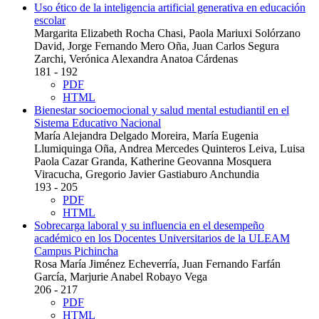
Uso ético de la inteligencia artificial generativa en educación
escolar
Margarita Elizabeth Rocha Chasi, Paola Mariuxi Solórzano
David, Jorge Fernando Mero Oña, Juan Carlos Segura
Zarchi, Verónica Alexandra Anatoa Cárdenas
181 - 192
PDF
HTML
Bienestar socioemocional y salud mental estudiantil en el
Sistema Educativo Nacional
María Alejandra Delgado Moreira, María Eugenia
Llumiquinga Oña, Andrea Mercedes Quinteros Leiva, Luisa
Paola Cazar Granda, Katherine Geovanna Mosquera
Viracucha, Gregorio Javier Gastiaburo Anchundia
193 - 205
PDF
HTML
Sobrecarga laboral y su influencia en el desempeño
académico en los Docentes Universitarios de la ULEAM
Campus Pichincha
Rosa María Jiménez Echeverría, Juan Fernando Farfán
García, Marjurie Anabel Robayo Vega
206 - 217
PDF
HTML