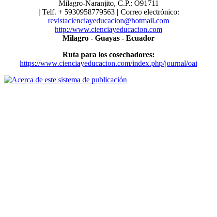
Milagro-Naranjito, C.P.: O91711
|
Telf. ​​+ 5930958779563
|
Correo electrónico:
revistacienciayeducacion@hotmail.com
http://www.cienciayeducacion.com
Milagro - Guayas - Ecuador
Ruta para los cosechadores:
https://www.cienciayeducacion.com/index.php/journal/oai