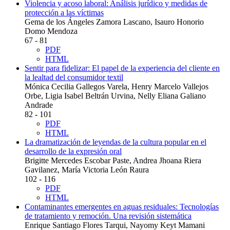
Violencia y acoso laboral: Análisis jurídico y medidas de
protección a las víctimas
Gema de los Ángeles Zamora Lascano, Isauro Honorio
Domo Mendoza
67 - 81
PDF
HTML
Sentir para fidelizar: El papel de la experiencia del cliente en
la lealtad del consumidor textil
Mónica Cecilia Gallegos Varela, Henry Marcelo Vallejos
Orbe, Ligia Isabel Beltrán Urvina, Nelly Eliana Galiano
Andrade
82 - 101
PDF
HTML
La dramatización de leyendas de la cultura popular en el
desarrollo de la expresión oral
Brigitte Mercedes Escobar Paste, Andrea Jhoana Riera
Gavilanez, María Victoria León Raura
102 - 116
PDF
HTML
Contaminantes emergentes en aguas residuales: Tecnologías
de tratamiento y remoción. Una revisión sistemática
Enrique Santiago Flores Tarqui, Nayomy Keyt Mamani